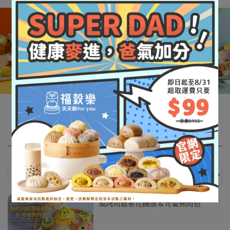
美味秘訣
焗烤肉鬆蔥花饅頭 & 可愛熊肉包