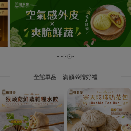
全館單品｜滿額🎁贈好禮