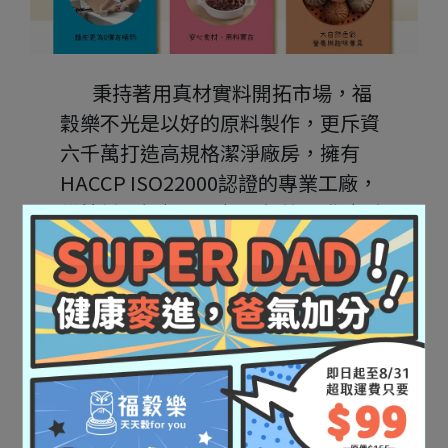
        秉持著用真材實料開拓市場，福
穀樂不光是以好的原料製作，更斥資
六千萬打造高規格潔淨廠房，擁有
HACCP ISO22000認證的專業工廠，
從拌料、揉麵、壓麵、包餡、發酵到
蒸炊，均在五星級潔淨室標準的生產
環境中製作。
        秉持職人精神，控管每個環節，
為讓麵皮更有嚼勁，採用獨家『千層
覆折壓麵工法』壓製出Q彈紮實的麵
皮，使用自製老麵並置於發酵室讓麵
糰在精準的濕度及溫度下延時發酵，