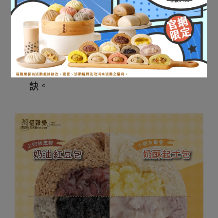
其中IQF急凍技術更是我們領先業界
的投入，將高溫高壓蒸炊熱騰騰出爐
的包子，立即送進-40度C冷凍室中，
凍結包子最鮮美的瞬間，這也是福穀
樂包子退冰後不回蒸可即食的美味秘
訣。