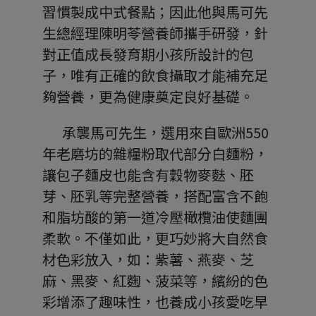
習慣製成中式餐點；因此他與馬可先
生總經理陳明苓營養師攜手研發，針
對正值成長發育期小孩所設計的包
子，唯有正確的飲食攝取才能補充足
夠營養，更為健康奠定良好基礎。
       承襲馬可先生，選用來自歐洲550
年老磨坊的雜糧粉取代部分白麵粉，
讓包子麵皮也能含有穀物麥麩、胚
芽、胚乳等完整營養，搭配富含不飽
和脂坊酸的第一道冷壓橄欖油使麵團
柔軟。不僅如此，更巧妙將大自然食
材色彩放入，如：紫薯、燕麥、芝
麻、黑麥、紅麴、菠菜等，繽紛的色
彩增添了趣味性，也養成小孩愛吃早