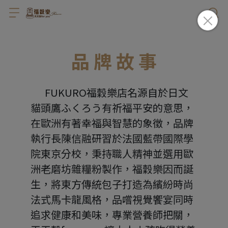
品 牌 故 事
       FUKURO福穀樂店名源自於日文
貓頭鷹ふくろう有祈福平安的意思，
在歐洲有著幸福與智慧的象徵，品牌
執行長陳信融研習於法國藍帶國際學
院東京分校，秉持職人精神並選用歐
洲老磨坊雜糧粉製作，福穀樂因而誕
生，將東方傳統包子打造為繽紛時尚
法式馬卡龍風格，品嚐視覺饗宴同時
追求健康和美味，專業營養師把關，