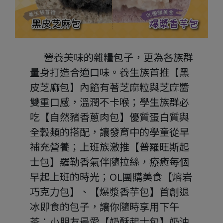
       營養美味的雜糧包子，更為各族群
量身打造合適口味。養生族首推【黑
皮芝麻包】內餡有著芝麻粒與芝麻醬
雙重口感，溫潤不卡喉；學生族群必
吃【自然豬香蔥肉包】優質蛋白質與
全穀類的搭配，讓發育中的學童從早
補充營養；上班族激推【普羅旺斯起
士包】羅勒香氣伴隨拉絲，療癒每個
早起上班的時光；OL團購美食【熔岩
巧克力包】、【爆漿香芋包】首創退
冰即食的包子，讓你隨時享用下午
茶；小朋友最愛【奶酥起士包】奶油