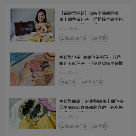
【福穀樂開箱】省時早餐新選擇｜
馬卡龍色系包子，從忙碌早晨到悠
閒下午茶的美味日常
2025-05-12
上班族快速早餐
健康早餐
福穀樂包子 |冷凍包子開箱，自然
繽紛五彩包子，小朋友省時早餐推
薦！
2025-05-02
兒童早餐
不用煮的早餐
福穀樂開箱｜24顆甜鹹馬卡龍包子
💥早餐點心野餐都超方便！必吃爆
漿香芋＆快樂豬蔥肉🥰
2025-05-02
上班族快速早餐
健康早餐