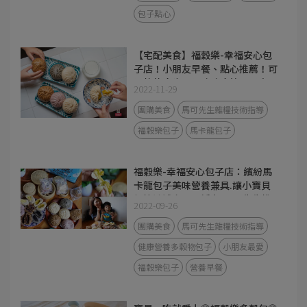
包子點心
【宅配美食】福穀樂-幸福安心包
子店！小朋友早餐、點心推薦！可
以熱熱吃也可以冰冰吃簡單又方
2022-11-29
便！
團購美食
馬可先生雜糧技術指導
福穀樂包子
馬卡龍包子
福穀樂-幸福安心包子店：繽紛馬
卡龍包子美味營養兼具.讓小寶貝
們快速補充早晨活力/馬可先生推
2022-09-26
出全台宅配健康美食
團購美食
馬可先生雜糧技術指導
健康營養多穀物包子
小朋友最愛
福穀樂包子
營養早餐