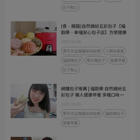
包子點心
(食．開箱)自然繽紛五彩包子【福
穀樂．幸福安心包子店】方便健康
早餐、點心推薦
2023-10-06
馬可先生雜糧技術指導
小朋友最愛
福穀樂包子
馬卡龍包子
營養早餐
包子點心
網購包子推薦 | 福穀樂 自然繽紛五
彩包子 懶人健康早餐 多種口味一
次享用
2023-10-03
馬可先生雜糧技術指導
福穀樂包子
營養早餐