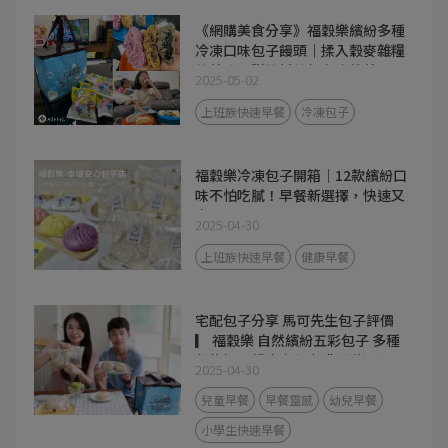
《網購美食分享》福穀樂繽紛多種
冷凍口味包子饅頭｜揉入穀麥雜糧
的美味，甜的鹹的都有｜營養早
2025-05-02
餐、宵夜都超方便！
上班族快速早餐
冷凍包子
福穀樂冷凍包子開箱｜12款繽紛口
味不怕吃膩！早餐新選擇，快速又
安心
2025-04-30
上班族快速早餐
健康早餐
宅配包子分享 馬可先生包子評價
▎ 福穀樂 自然繽紛五彩包子 多種
穀物揉入麵皮 無添加化學膨鬆
2025-04-30
劑、發粉、人工色素， 真心推薦
給想吃得安心又想滿足味蕾的你！
兒童早餐
早餐靈感
幼兒早餐
小學生快速早餐