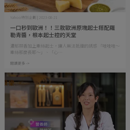
Yahoo特別企劃 | 2023-08-21
一口秒到歐洲！！三款歐洲原塊起士搭配羅
勒青醬，根本起士控的天堂
濃郁蒜香加上牽絲起士，讓人無法抵擋的誘惑 「哇哇哇～
牽絲那麼長耶～」、「心⋯
閱讀更多 ->