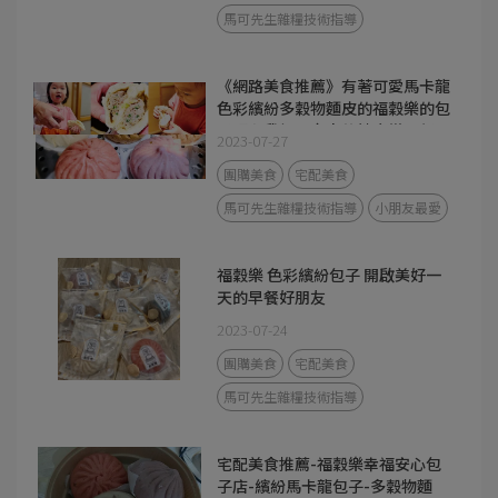
馬可先生雜糧技術指導
《網路美食推薦》有著可愛馬卡龍
色彩繽紛多穀物麵皮的福穀樂的包
子照顧我們全家人的健康從早餐開
2023-07-27
始
團購美食
宅配美食
馬可先生雜糧技術指導
小朋友最愛
福穀樂 色彩繽紛包子 開啟美好一
天的早餐好朋友
2023-07-24
團購美食
宅配美食
馬可先生雜糧技術指導
宅配美食推薦-福穀樂幸福安心包
子店-繽紛馬卡龍包子-多穀物麵