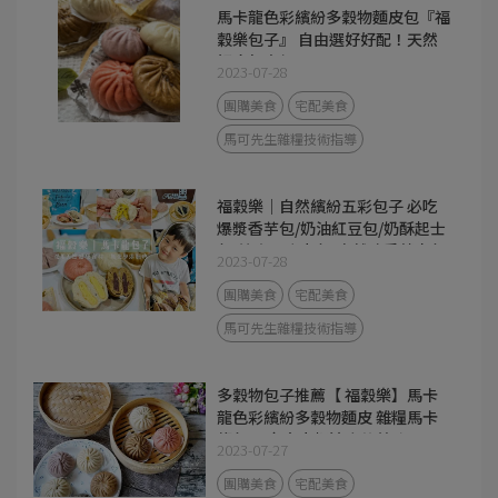
馬卡龍色彩繽紛多穀物麵皮包『福
穀樂包子』 自由選好好配！天然
好吃超方便。
2023-07-28
團購美食
宅配美食
馬可先生雜糧技術指導
福穀樂｜自然繽紛五彩包子 必吃
爆漿香芋包/奶油紅豆包/奶酥起士
包/熔岩巧克力包/自然豬香蔥肉包/
2023-07-28
麻辣紅麴聰肉包 鹹甜皆有 馬卡龍
色彩繽紛多穀物麵皮 健康無負擔
團購美食
宅配美食
冷凍宅配服務
馬可先生雜糧技術指導
多穀物包子推薦【 福穀樂】馬卡
龍色彩繽紛多穀物麵皮 雜糧馬卡
龍包 全家大小都適合的美味
2023-07-27
團購美食
宅配美食