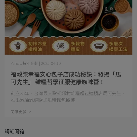
Yahoo特別企劃 | 2023-04-10
福穀樂幸福安心包子店成功秘訣：發揚「馬
可先生」 雜糧哲學征服健康族味蕾！
創立25年、台灣最大歐式鄉村雜糧麵包連鎖店馬可先生，
推出減油減糖歐式雜糧麵包擄獲⋯
閱讀更多 ->
網紅開箱