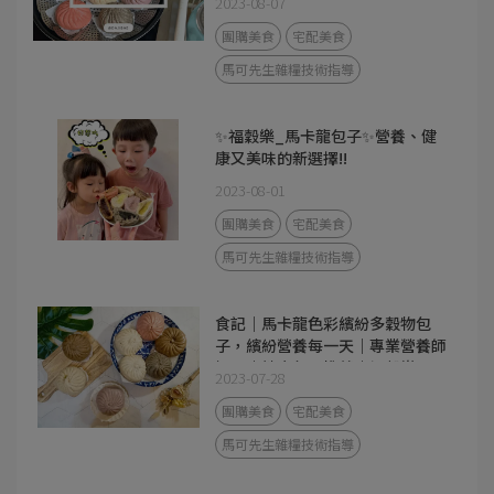
2023-08-07
團購美食
宅配美食
馬可先生雜糧技術指導
✨福穀樂_馬卡龍包子✨營養、健
康又美味的新選擇!!
2023-08-01
團購美食
宅配美食
馬可先生雜糧技術指導
食記｜馬卡龍色彩繽紛多穀物包
子，繽紛營養每一天｜專業營養師
把關｜健康包子推薦｜福穀樂
2023-07-28
FUKURO
團購美食
宅配美食
馬可先生雜糧技術指導