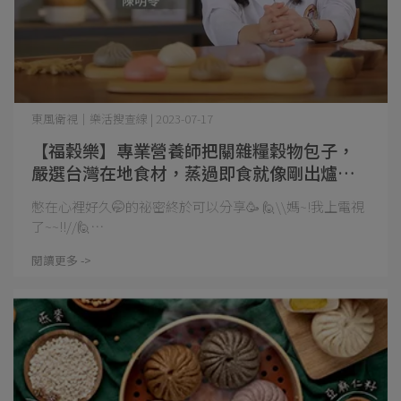
東風衛視｜樂活搜查線 | 2023-07-17
【福穀樂】專業營養師把關雜糧穀物包子，
嚴選台灣在地食材，蒸過即食就像剛出爐！
還在等什麼？！快來嚐鮮吧！
憋在心裡好久🤭的祕密終於可以分享🥳 🙋\\媽~!我上電視
了~~!!//🙋⋯
閱讀更多 ->