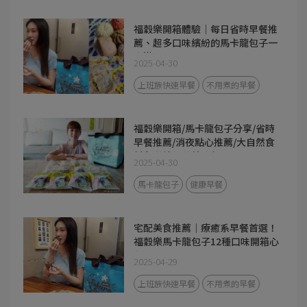
福穀樂開箱體驗｜每日省時早餐推
薦、超多口味繽紛的馬卡龍包子一
次滿足！
2025-04-30
上班族快速早餐
不用煮的早餐
福穀樂開箱/馬卡龍包子分享/省時
早餐推薦/消夜點心推薦/大自然食
材色彩繽紛的美味包子
2025-04-30
馬卡龍包子
健康早餐
宅配美食推薦｜療癒系早餐首選！
福穀樂馬卡龍包子12種口味開箱心
得
2025-04-29
上班族快速早餐
不用煮的早餐