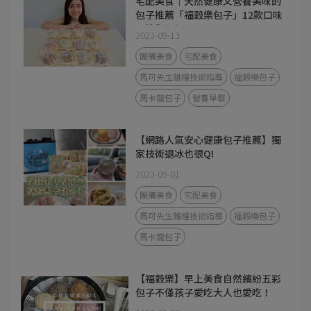
宅配美食｜天然健康又營養美味的
包子推薦「福穀樂包子」12款口味
開箱與評價。
2023-09-13
團購美食
宅配美食
馬可先生雜糧技術指導
福穀樂包子
馬卡龍包子
營養早餐
【網路人氣安心健康包子推薦】獨
家技術退冰也很Q!
2023-09-01
團購美食
宅配美食
馬可先生雜糧技術指導
福穀樂包子
馬卡龍包子
【福穀樂】早上美食自然繽紛五彩
包子不僅孩子愛吃大人也愛吃！