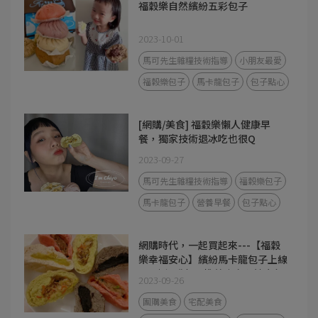
福穀樂自然繽紛五彩包子
2023-10-01
馬可先生雜糧技術指導
小朋友最愛
福穀樂包子
馬卡龍包子
包子點心
[網購/美食] 福穀樂懶人健康早
餐，獨家技術退冰吃也很Q
2023-09-27
馬可先生雜糧技術指導
福穀樂包子
馬卡龍包子
營養早餐
包子點心
網購時代，一起買起來---【福穀
樂幸福安心】繽紛馬卡龍包子上線
囉~｜網購包子推薦｜安心健康包
2023-09-26
子｜方便健康早餐
團購美食
宅配美食