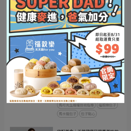
【網購包子推薦 福穀樂】自然繽
紛五彩包子，全台最好吃的包子 /
中式早餐推薦 / 懶人健康早餐 / 方
2023-09-20
便健康早餐 / 上班族快速早餐 推
薦。
團購美食
宅配美食
馬可先生雜糧技術指導
小朋友最愛
福穀樂包子
馬卡龍包子
【網購包子推薦】 福穀樂
FUKURO / 全台最好吃的包子 / 自
然繽紛五彩包子
2023-09-17
團購美食
宅配美食
馬可先生雜糧技術指導
福穀樂包子
馬卡龍包子
包子點心