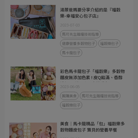
湯蒝爸媽要分享介紹的是『福穀
樂-幸福安心包子店』
2023-07-03
馬可先生雜糧技術指導
健康營養多穀物包子
福穀樂包子
馬卡龍包子
彩色馬卡龍包子「福穀樂」多穀物
麵皮無添加色素 ! 皮Q餡滿、香醇
濃郁 ! 7種口味一吃就愛上 !
2023-06-05
團購美食
馬可先生雜糧技術指導
福穀樂包子
美食｜馬卡龍精品「包」福穀樂多
穀物麵皮包子 寶貝的營養早餐