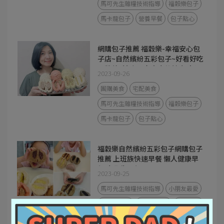
馬可先生雜糧技術指導
福穀樂包子
馬卡龍包子
營養早餐
包子點心
網購包子推薦 福穀樂-幸福安心包
子店~自然繽紛五彩包子~好看好吃
又營養~適合全家大小的健康點心!
2023-09-26
團購美食
宅配美食
馬可先生雜糧技術指導
福穀樂包子
馬卡龍包子
包子點心
福穀樂自然繽紛五彩包子網購包子
推薦 上班族快速早餐 懶人健康早
餐 小學生早餐
2023-09-25
馬可先生雜糧技術指導
小朋友最愛
福穀樂包子
馬卡龍包子
營養早餐
包子點心