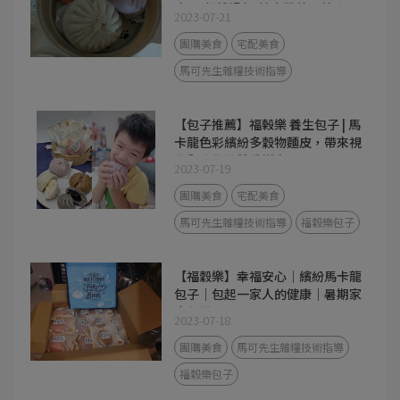
皮/五穀雜糧包/健康營養又美味
2023-07-21
團購美食
宅配美食
馬可先生雜糧技術指導
【包子推薦】福榖樂 養生包子 | 馬
卡龍色彩繽紛多穀物麵皮，帶來視
覺與味覺的雙重饗宴！
2023-07-19
團購美食
宅配美食
馬可先生雜糧技術指導
福穀樂包子
【福穀樂】幸福安心｜繽紛馬卡龍
包子｜包起一家人的健康｜暑期家
中必備
2023-07-18
團購美食
馬可先生雜糧技術指導
福穀樂包子