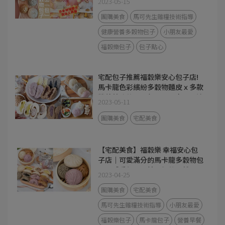
2023-05-15
團購美食
馬可先生雜糧技術指導
健康營養多穀物包子
小朋友最愛
福穀樂包子
包子點心
宅配包子推薦福穀樂安心包子店!
馬卡龍色彩繽紛多穀物麵皮ｘ多款
營養美味的可口包子，原來可以這
2023-05-11
樣吃包子套餐？！
團購美食
宅配美食
【宅配美食】福穀樂 幸福安心包
子店｜可愛滿分的馬卡龍多穀物包
子，感受每一口精品級的天然風
2023-04-25
味!
團購美食
宅配美食
馬可先生雜糧技術指導
小朋友最愛
福穀樂包子
馬卡龍包子
營養早餐