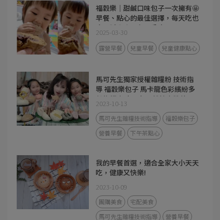
福穀樂｜甜鹹口味包子一次擁有🤩
早餐、點心的最佳選擇，每天吃也
吃不膩😋宅配包子分享
2025-03-30
露營早餐
兒童早餐
兒童健康點心
馬可先生獨家授權雜糧粉 技術指
導 福穀樂包子 馬卡龍色彩繽紛多
穀物麵皮 小朋友天然健康營養零
2023-10-13
食 下午茶 早餐 首選
馬可先生雜糧技術指導
福穀樂包子
營養早餐
下午茶點心
我的早餐首選，適合全家大小天天
吃，健康又快樂!
2023-10-09
團購美食
宅配美食
馬可先生雜糧技術指導
營養早餐