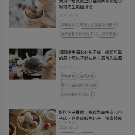
寶貝一吃就愛上◎福穀樂多穀包◎
馬可先生雜糧技術
2022-09-15
團購美食
馬可先生雜糧技術指導
健康營養多穀物包子
小朋友最愛
福穀樂幸福安心包子店：繽紛可愛
的馬卡龍包子就在這！馬可先生獨
家授權，穀物麵皮好Ｑ好彈好好
2022-09-01
吃，內餡真材實料不甜膩，有營養
師把關的美味宅配包子～
團購美食
宅配美食
馬可先生雜糧技術指導
健康營養多穀物包子
好吃包子推薦：福穀樂幸福安心包
子店，燕麥皮彩色包子，獨家技術
退冰吃也很Q
2022-08-19