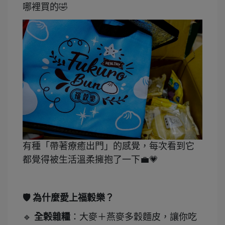
哪裡買的🤣
有種「帶著療癒出門」的感覺，每次看到它
都覺得被生活溫柔擁抱了一下💼💗
🛡️
為什麼愛上福穀樂？
🔹
全榖雜糧
：大麥＋燕麥多穀麵皮，讓你吃