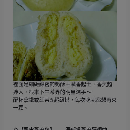
裡面是細緻綿密的奶酥＋鹹香起士，香氣超
迷人，根本下午茶界的明星選手～
配杯拿鐵或紅茶
☕
超級搭，每次吃完都想再來
一顆。
🌰【黑皮芝麻包】——濃郁系芝麻狂想曲