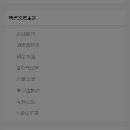
所有文章主題
網紅開箱
📰媒體報導
創意食譜
🎬影音媒體
營養知識
💝公益推廣
展覽活動
✨會員好康