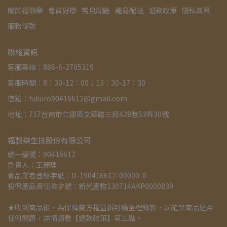
關於福穀樂
會員好康
常見問題
離島配送
退款政策
隱私政策
服務條款
聯絡資訊
客服專線：886-6-2705319
客服時間：8：30-12：00；13：30-17：30
信箱：fukuro90416612@gmail.com
地址：717台南市仁德區文華路三段428巷53弄30號
福穀樂生技股份有限公司
統一編號：90416612
負責人：王麗珠
食品業者登錄字號：D-190416612-00000-0
投保產品責任險字號：新光產物130714AKP0000839
★收到商品後，為保障雙方權益拆封請全程錄影，以確保商品是否
任何問題，詳情請看
【
退款政策
】
第三點。