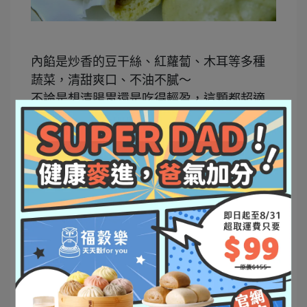
內餡是炒香的豆干絲、紅蘿蔔、木耳等多種
蔬菜，清甜爽口、不油不膩～
不論是想清腸胃還是吃得輕盈，這顆都超適
合🌱（蛋奶素）
🌾【黑麥雜糧饅頭】——穀香系素食代表
全素可食！以黑麥粉與多種全穀揉製的麵
皮，咬起來超Q彈～