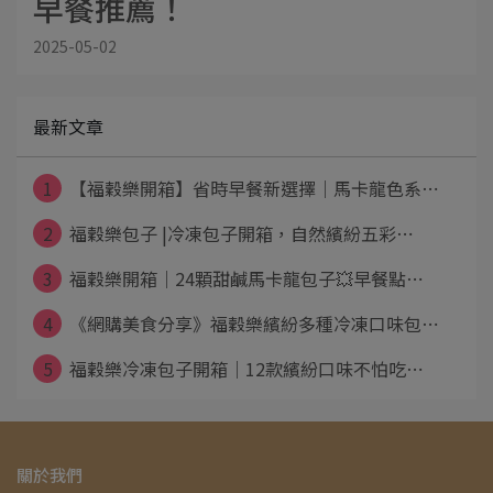
早餐推薦！
2025-05-02
最新文章
1
【福穀樂開箱】省時早餐新選擇｜馬卡龍色系⋯
2
福穀樂包子 |冷凍包子開箱，自然繽紛五彩⋯
3
福穀樂開箱｜24顆甜鹹馬卡龍包子💥早餐點⋯
4
《網購美食分享》福穀樂繽紛多種冷凍口味包⋯
5
福穀樂冷凍包子開箱｜12款繽紛口味不怕吃⋯
關於我們