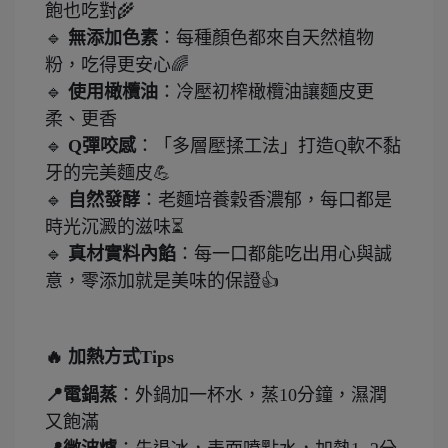
飽也吃對🌾
🔹
無添加色素
：每種顏色都來自天然植物
粉，吃得更安心🌈
🔹
使用橄欖油
：冷壓初榨橄欖油讓麵皮更
柔、更香
🔹
Q
彈咬感
：「多層壓揉工法」打造Q軟不黏
牙的完美麵皮💪
🔹
自然發酵
：老麵培養穀香濃郁，每口都是
時光沉澱的滋味⏳
🔹
真材實料內餡
：每一口都能吃出用心與誠
意，零添加就是美味的保證👍
🔥 加熱方式Tips
📍電鍋蒸
：外鍋加一杯水，蒸10分鐘，濕潤
又飽滿