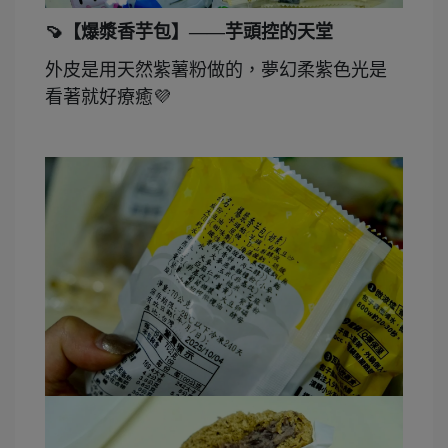
🍠
【爆漿香芋包】——芋頭控的天堂
外皮是用天然紫薯粉做的，夢幻柔紫色光是
看著就好療癒💜