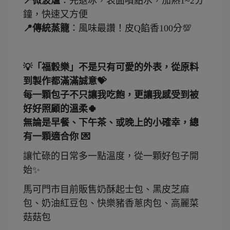
📍微波爐
：先退冰，表面噴點水，加熱1~2分
鐘，快速又方便
📍傳統蒸籠
：風味最讚！皮Q餡香100分💯
💡「福穀樂」不是只有可愛的外表，從原料
到製作都滿滿誠意💝
每一顆包子不只讓我吃飽，更讓我感受到被
好好照顧的溫柔🍀
無論是早餐、下午茶、或晚上的小確幸，總
有一顆適合你 💌
讓忙碌的日常多一點溫度，從一顆好包子開
始✨
馬可門市目前販售奶酥起士包、黑皮芝麻
包、奶油紅豆包、快樂豬香蔥肉包、高麗菜
菇菇包