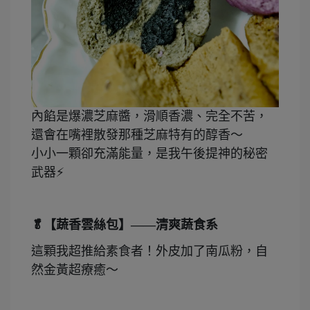
內餡是爆濃芝麻醬，滑順香濃、完全不苦，
還會在嘴裡散發那種芝麻特有的醇香～
小小一顆卻充滿能量，是我午後提神的秘密
武器⚡
🥬【蔬香雲絲包】——清爽蔬食系
這顆我超推給素食者！外皮加了南瓜粉，自
然金黃超療癒～