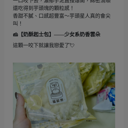
一口咬下去，濃郁芋泥直接爆開，綿密滑順
還吃得到芋頭塊的顆粒感！
香甜不膩、口感超豐富～芋頭星人真的會尖
叫！
🧀【奶酥起士包】——少女系奶香雲朵
這顆一咬下就讓我戀愛了💘