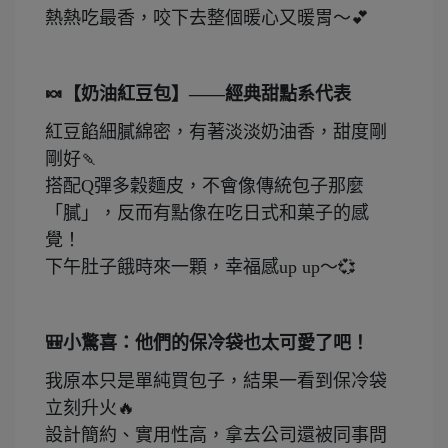
熱熱吃最香，咬下去整個暖心又暖胃～
💕
🍬【奶油紅豆包】——經典甜點系代表
紅豆餡細膩綿密，有著淡淡奶油香，甜度剛
剛好🍡
搭配Q彈多穀麵皮，不會像傳統包子那麼
「膩」，反而有點像在吃日式和菓子的感
覺！
下午肚子餓時來一顆，幸福感up up～💞
🎒小驚喜：他們的保冷袋也太可愛了吧！
我原本只是單純買包子，結果一看到保冷袋
立刻升火🔥
設計簡約、實用性高，拿去公司還被同事問