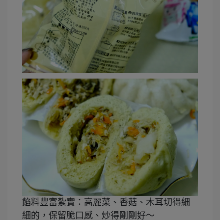
餡料豐富紮實：高麗菜、香菇、木耳切得細
細的，保留脆口感、炒得剛剛好～