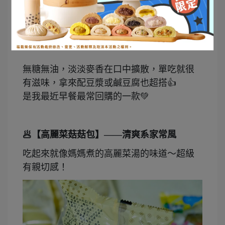
無糖無油，淡淡麥香在口中擴散，單吃就很
有滋味，拿來配豆漿或鹹豆腐也超搭👍
是我最近早餐最常回購的一款💚
🥟【高麗菜菇菇包】——清爽系家常風
吃起來就像媽媽煮的高麗菜湯的味道～超級
有親切感！