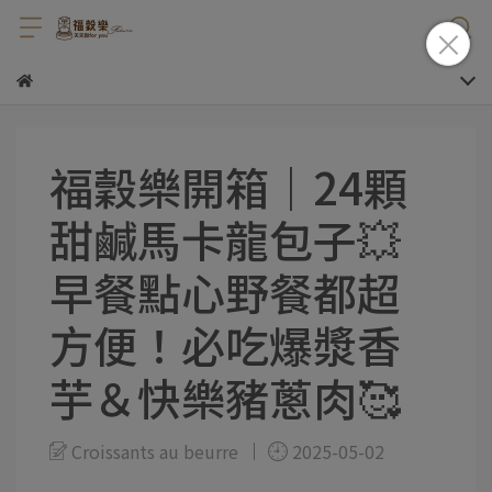
福穀樂開箱｜24顆
甜鹹馬卡龍包子💥
早餐點心野餐都超
方便！必吃爆漿香
芋＆快樂豬蔥肉🥰
Croissants au beurre
2025-05-02