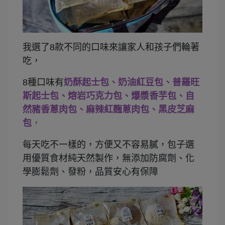
我選了8款不同的口味來讓家人和孩子們輪著
吃，
8種口味有
奶酥起士包、奶油紅豆包、普羅旺
斯起士包、熔岩巧克力包、爆漿香芋包、自
然豬香蔥肉包、麻辣紅麴蔥肉包、黑皮芝麻
包
，
每天吃不一樣的，方便又不容易膩，包子選
用優質食材純天然製作，無添加防腐劑、化
學膨鬆劑、發粉，品質安心有保障