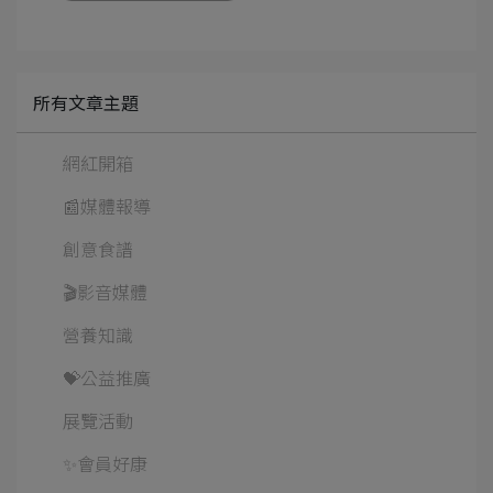
所有文章主題
網紅開箱
📰媒體報導
創意食譜
🎬影音媒體
營養知識
💝公益推廣
展覽活動
✨會員好康