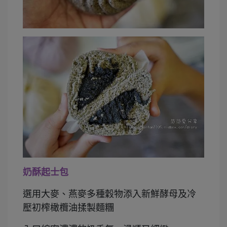
奶酥起士包
選用大麥、燕麥多種穀物添入新鮮酵母及冷
壓初榨橄欖油揉製麵糰