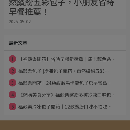
然繽紛五彩包子，小朋友省時
早餐推薦！
2025-05-02
最新文章
1
【福穀樂開箱】省時早餐新選擇｜馬卡龍色系⋯
2
福穀樂包子 |冷凍包子開箱，自然繽紛五彩⋯
3
福穀樂開箱｜24顆甜鹹馬卡龍包子💥早餐點⋯
4
《網購美食分享》福穀樂繽紛多種冷凍口味包⋯
5
福穀樂冷凍包子開箱｜12款繽紛口味不怕吃⋯