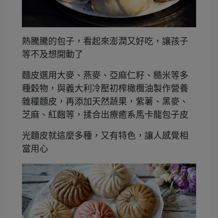
熱騰騰的包子，看起來澎潤又好吃，讓孩子
等不及想開動了
麵皮選用大麥、燕麥、亞麻仁籽、糙米等多
種穀物，與義大利冷壓初榨橄欖油製作營養
雜糧麵皮，再添加天然蔬果，紫薯、黑麥、
芝麻、紅麴等，揉合出療癒系馬卡龍包子皮
光麵皮就這麼多種，又有特色，讓人感覺相
當用心