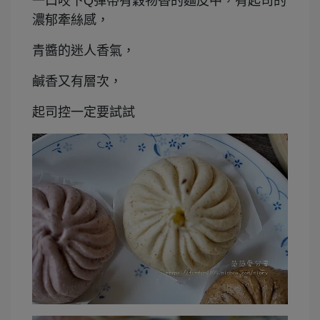
一口咬下Q彈帶有穀物香的麵皮中，有起司的
濃郁牽絲感，
青醬的迷人香氣，
鹹香又有層次，
起司控一定要試試