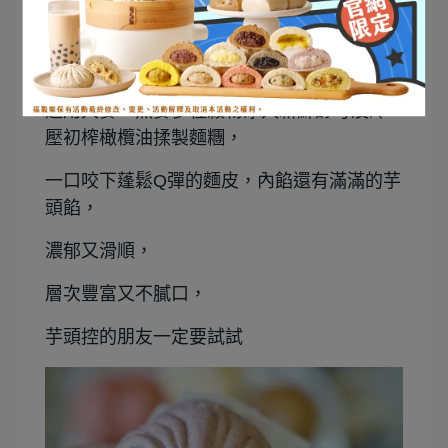
爆漿香芋包
選用大麥、燕麥多種穀物添入新鮮酵母及冷
壓初榨橄欖油揉製麵糰，
一口咬下蓬鬆Q彈的麵皮，內餡還有滿滿的芋
頭餡，
濃郁又滑順，
層次豐富又不膩口，
芋頭控的朋友一定要試試