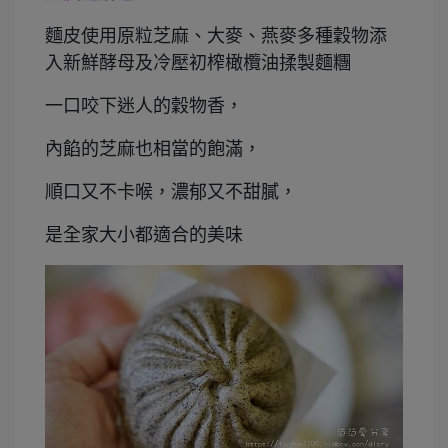
麵皮使用原粒芝麻、大麥、燕麥多種穀物添
入新鮮酵母及冷壓初榨橄欖油揉製麵糰
一口咬下迷人的穀物香，
內餡的芝麻也相當的飽滿，
順口又不卡喉，濃郁又不甜膩，
是全家大小都適合的美味