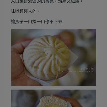
入口綿密濃濃的奶香氣，滑順又細緻，
味道超迷人的，
讓孩子一口接一口停不下來