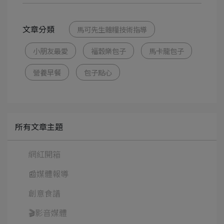
文章分類
馬可先生雜糧技術指導
小朋友最愛
福穀樂包子
馬卡龍包子
營養早餐
包子點心
所有文章主題
網紅開箱
📰媒體報導
創意食譜
🎬影音媒體