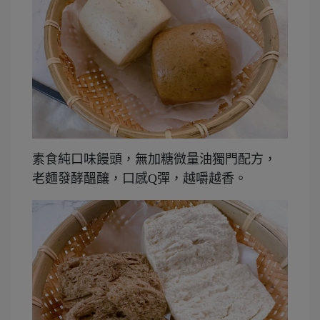
素食純口味饅頭，無加糖微量油獨門配方，
老麵發酵醞釀，口感Q彈，越嚼越香。