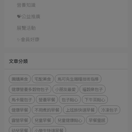
營養知識
💝公益推廣
展覽活動
✨會員好康
文章分類
團購美食
宅配美食
馬可先生雜糧技術指導
健康營養多穀物包子
小朋友最愛
福穀樂包子
馬卡龍包子
營養早餐
包子點心
下午茶點心
健康早餐
不用煮的早餐
上班族快速早餐
冷凍包子
露營早餐
兒童早餐
兒童健康點心
早餐靈感
幼兒早餐
小學生快速早餐