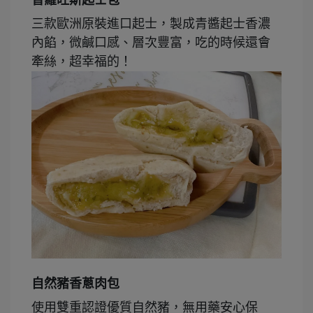
三款歐洲原裝進口起士，製成青醬起士香濃
內餡，微鹹口感、層次豐富，吃的時候還會
牽絲，超幸福的！
自然豬香蔥肉包
使用雙重認證優質自然豬，無用藥安心保