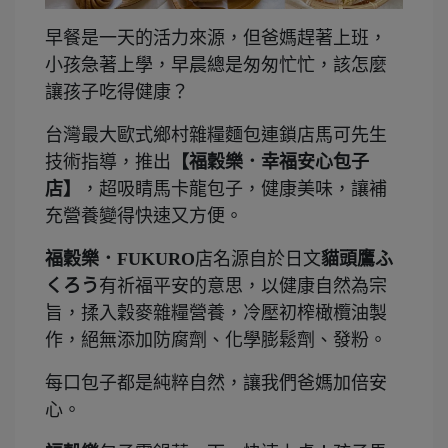
早餐是一天的活力來源，但爸媽趕著上班，
小孩急著上學，早晨總是匆匆忙忙，該怎麼
讓孩子吃得健康？
台灣最大歐式鄉村雜糧麵包連鎖店馬可先生
技術指導，推出
【福穀樂．幸福安心包子
店】
，超吸睛馬卡龍包子，健康美味，讓補
充營養變得快速又方便。
福穀樂．FUKURO
店名源自於日文
貓頭鷹ふ
くろう
有祈福平安的意思，以健康自然為宗
旨，揉入穀麥雜糧營養，冷壓初榨橄欖油製
作，絕無添加防腐劑、
化學膨鬆劑、發粉。
每口包子都是純粹自然，讓我們爸媽加倍安
心。