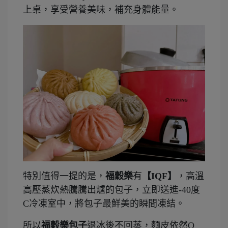
上桌，享受營養美味，補充身體能量。
特別值得一提的是，
福穀樂
有
【IQF】
，高溫
高壓蒸炊熱騰騰出爐的包子，立即送進-40度
C冷凍室中，將包子最鮮美的瞬間凍結。
所以
福穀樂包子
退冰後不回蒸，麵皮依然Q