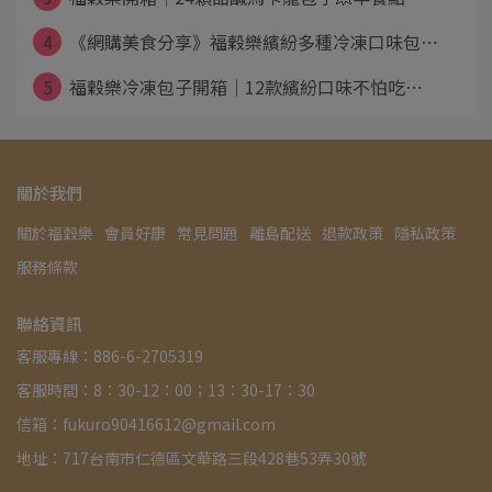
4
《網購美食分享》福穀樂繽紛多種冷凍口味包⋯
5
福穀樂冷凍包子開箱｜12款繽紛口味不怕吃⋯
關於我們
關於福穀樂
會員好康
常見問題
離島配送
退款政策
隱私政策
服務條款
聯絡資訊
客服專線：886-6-2705319
客服時間：8：30-12：00；13：30-17：30
信箱：fukuro90416612@gmail.com
地址：717台南市仁德區文華路三段428巷53弄30號