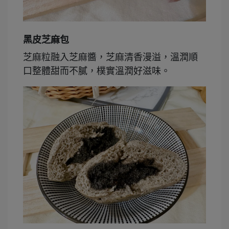
黑皮芝麻包
芝麻粒融入芝麻醬，芝麻清香漫溢，溫潤順
口整體甜而不膩，樸實溫潤好滋味。