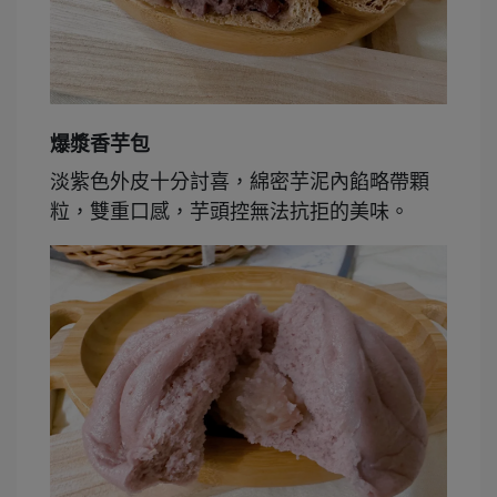
爆漿香芋包
淡紫色外皮十分討喜，綿密芋泥內餡略帶顆
粒，雙重口感，芋頭控無法抗拒的美味。