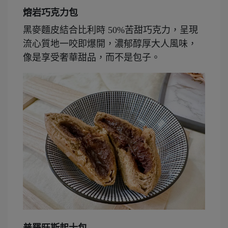
熔岩巧克力包
黑麥麵皮結合比利時 50%苦甜巧克力，呈現
流心質地一咬即爆開，濃郁醇厚大人風味，
像是享受奢華甜品，而不是包子。
普羅旺斯起士包