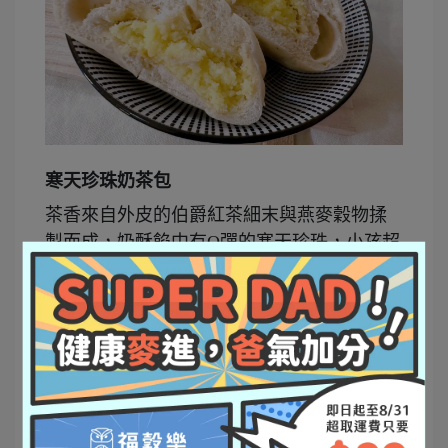
寒天珍珠奶茶包
茶香來自外皮的伯爵紅茶細末與燕麥穀物揉
製而成，奶酥餡中有Q彈的寒天珍珠，小孩超
愛！