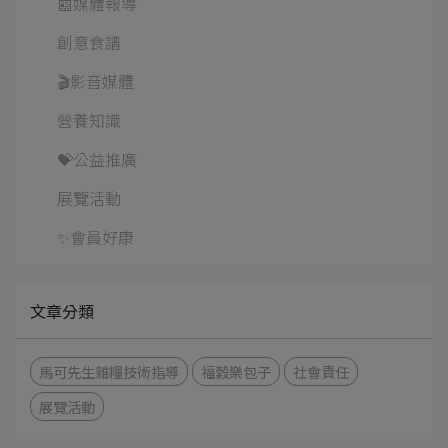
📰媒體報導
創意食譜
🎬影音媒體
營養知識
💝公益推廣
展覽活動
✨會員好康
文章分類
馬可先生雜糧技術指導
福穀樂包子
社會責任
展覽活動