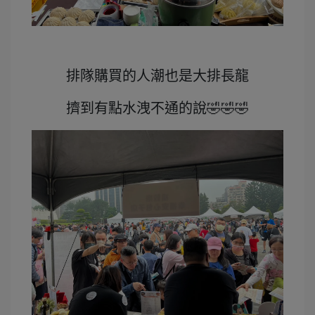
排隊購買的人潮也是大排長龍
擠到有點水洩不通的說🤣🤣🤣