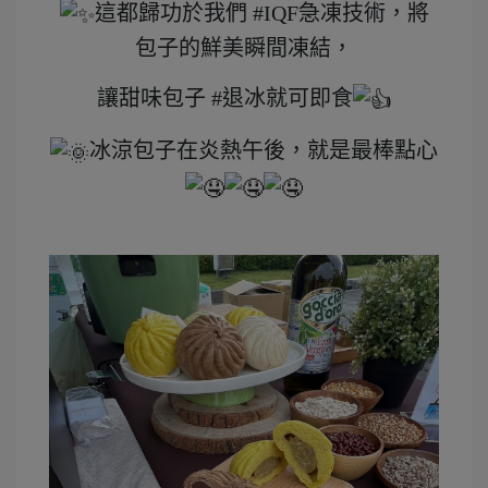
這都歸功於我們 #IQF急凍技術，將
包子的鮮美瞬間凍結，
讓甜味包子 #退冰就可即食
冰涼包子在炎熱午後，就是最棒點心