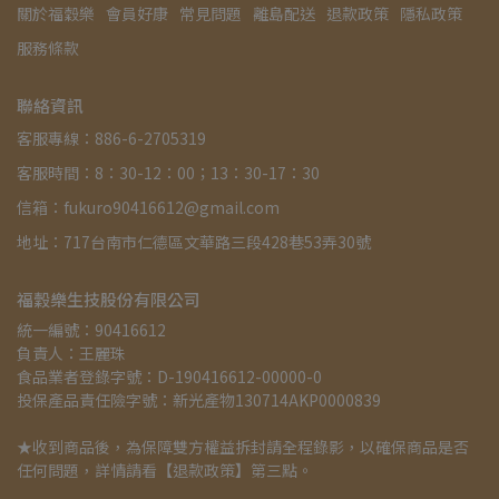
關於福穀樂
會員好康
常見問題
離島配送
退款政策
隱私政策
服務條款
聯絡資訊
客服專線：886-6-2705319
客服時間：8：30-12：00；13：30-17：30
信箱：fukuro90416612@gmail.com
地址：717台南市仁德區文華路三段428巷53弄30號
福穀樂生技股份有限公司
統一編號：90416612
負責人：王麗珠
食品業者登錄字號：D-190416612-00000-0
投保產品責任險字號：新光產物130714AKP0000839
★收到商品後，為保障雙方權益拆封請全程錄影，以確保商品是否
任何問題，詳情請看
【
退款政策
】
第三點。