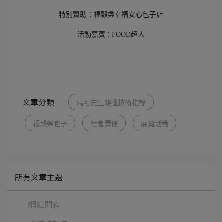
特別贊助：福穀樂幸福安心包子店
活動嘉賓：FOOD超人
文章分類
馬可先生雜糧技術指導
福穀樂包子
社會責任
展覽活動
所有文章主題
網紅開箱