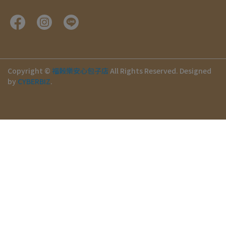
Copyright ©
福榖樂安心包子店
All Rights Reserved.
Designed
by
CYBERBIZ
.