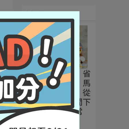
網紅開箱
【福穀樂開箱】省
時早餐新選擇｜馬
卡龍色系包子，從
忙碌早晨到悠閒下
午茶的美味日常
2025-05-12