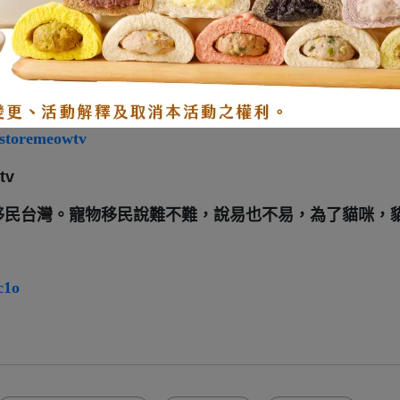
m.tw/collecti...
obun.com.tw/bundle_d...
/storemeowtv
tv
移民台灣。寵物移民說難不難，說易也不易，為了貓咪，
c1o