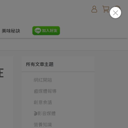
美味秘訣
所有文章主題
在
網紅開箱
📰媒體報導
創意食譜
🎬影音媒體
營養知識