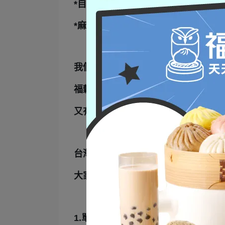
*自然豬香蔥肉包
*麻辣紅麴蔥肉包
我們在香港有時候也會去菜巿場包蒸
福穀樂包子既能有傳統的食材的味道
又有西式的作為突破，不論銀髮族，
台灣人有吃下午茶的習慣嗎？有台式
大家下午茶會吃甚麼呢？可以留言告
1.單品任選2件88折：
https://www.fuku