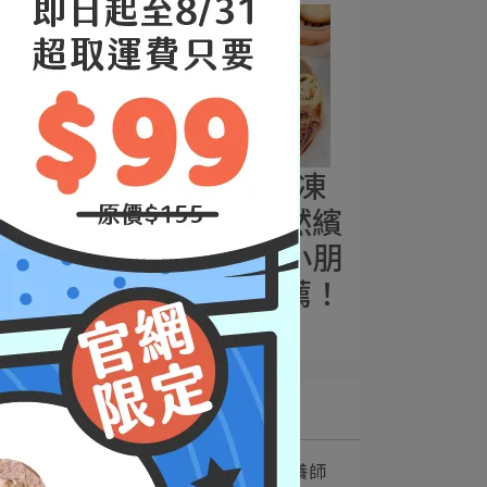
福穀樂包子 |冷凍
包子開箱，自然繽
紛五彩包子，小朋
友省時早餐推薦！
2025-05-02
最新文章
1
【營養師聊聊天】營養師