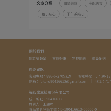
文章分類
團購美食
宅配美食
包子點心
下午茶點心
關於我們
關於福穀樂
會員好康
常見問題
離島配送
聯絡資訊
客服專線：886-6-2705319
客服時間：8：30-12：
信箱：fukuro90416612@gmail.com
地址：71
福穀樂生技股份有限公司
統一編號：90416612
負責人：王麗珠
食品業者登錄字號：D-190416612-00000-0