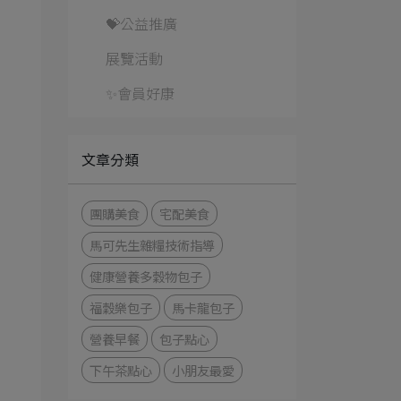
💝公益推廣
展覽活動
✨會員好康
文章分類
團購美食
宅配美食
馬可先生雜糧技術指導
健康營養多穀物包子
福穀樂包子
馬卡龍包子
營養早餐
包子點心
下午茶點心
小朋友最愛