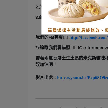
2.免運組合：
https://www.fukurobun.co
3.鹹甜口味免運組：
https://www.fukur
我們的FB專頁👇🏻
http://facebook.com
🐾追蹤我們看貓照
👇🏻 IG: storemeow
帶著兩隻香港土生土長的米克斯貓咪
奴加油吧！
影片出處：
https://youtu.be/Pxp6SO9z