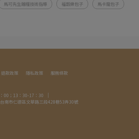
馬可先生雜糧技術指導
福穀樂包子
馬卡龍包子
退款政策
隱私政策
服務條款
00；13：30-17：30
7台南市仁德區文華路三段428巷53弄30號