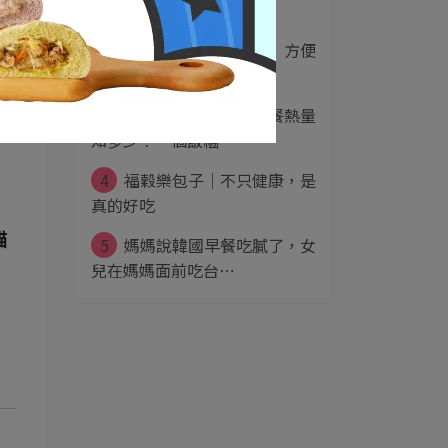
EMMA新春推薦，⋯
2
【精算媽咪的家計簿】方便
又營養的早餐推薦⋯
3
【外食減脂】傳統早餐熱量
知多少！一個飯糰⋯
4
福穀樂包子｜不只健康，是
真的好吃
貓
5
媽媽說韓國早餐吃膩了，女
兒在媽媽面前吃台⋯