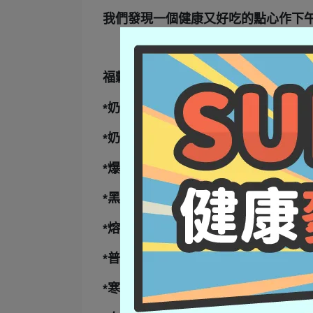
我們發現一個健康又好吃的點心作下
福穀樂幸福安心包子店
*奶酥起士包
*奶油紅豆包
*爆漿香芋包
*黑皮芝麻包
*熔岩巧克力包
*普羅旺斯起士包
*寒天珍珠奶茶包