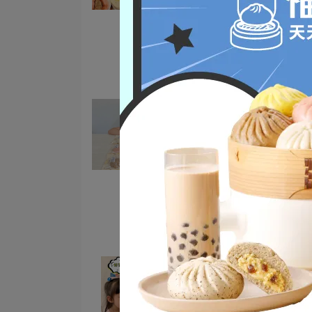
馬可先生雜糧技術指導
小朋友最愛
福穀樂包子
馬卡龍包子
營養早餐
包子點心
宅配美食｜天然健康又營養
味的包子推薦「福穀樂包子
12款口味開箱與評價。
2023-09-13
團購美食
宅配美食
馬可先生雜糧技術指導
福穀樂包子
馬卡龍包子
營養早餐
✨福穀樂_馬卡龍包子✨營
養、健康又美味的新選擇!!
2023-08-01