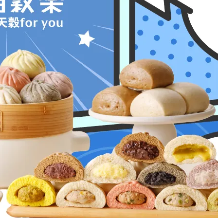
班族快速早餐 推薦。
團購美食
宅配美食
馬可先生雜糧技術指導
小朋友最愛
福穀樂包子
馬卡龍包子
美
【網路人氣安心健康包子推
」
薦】獨家技術退冰也很Q!
2023-09-01
團購美食
宅配美食
馬可先生雜糧技術指導
福穀樂包子
馬卡龍包子
食記｜馬卡龍色彩繽紛多穀物
包子，繽紛營養每一天｜專業
營養師把關｜健康包子推薦｜
2023-07-28
福穀樂FUKURO