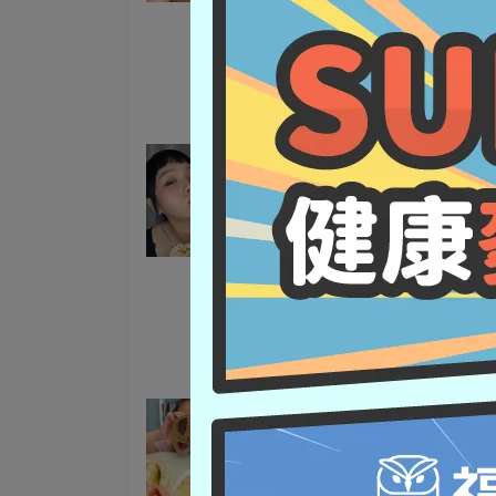
小朋友最愛
福穀樂包子
馬卡龍包子
營養早餐
包子點心
[網購/美食] 福穀樂懶人健
早餐，獨家技術退冰吃也很
2023-09-27
馬可先生雜糧技術指導
福穀樂包子
馬卡龍包子
營養早餐
包子點心
福穀樂自然繽紛五彩包子網
包子推薦 上班族快速早餐 
人健康早餐 小學生早餐
2023-09-25