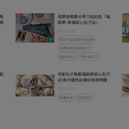
馬
湯蒝爸媽要分享介紹的是『福
康
穀樂-幸福安心包子店』
2023-07-03
馬可先生雜糧技術指導
健康營養多穀物包子
福穀樂包子
馬卡龍包子
穀
宅配包子推薦福穀樂安心包子
營
店!馬卡龍色彩繽紛多穀物麵
皮ｘ多款營養美味的可口包
2023-05-11
子，原來可以這樣吃包子套
餐？！
團購美食
宅配美食