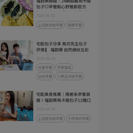
福穀樂開箱｜24顆甜鹹馬卡龍
包子💥早餐點心野餐都超方
便！必吃爆漿香芋＆快樂豬蔥
2025-05-02
肉🥰
上班族快速早餐
健康早餐
宅配包子分享 馬可先生包子
評價 ▎ 福穀樂 自然繽紛五彩
包子 多種穀物揉入麵皮 無添
2025-04-30
加化學膨鬆劑、發粉、人工色
素， 真心推薦給想吃得安心
兒童早餐
早餐靈感
又想滿足味蕾的你！
幼兒早餐
小學生快速早餐
宅配美食推薦｜療癒系早餐首
選！福穀樂馬卡龍包子12種口
味開箱心得
2025-04-29
上班族快速早餐
不用煮的早餐