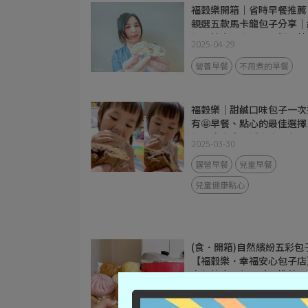
福穀樂開箱｜省時早餐推薦
親選五款馬卡龍包子分享｜
紛又健康，喚醒早晨好心情
2025-04-29
營養早餐
不用煮的早餐
福穀樂｜甜鹹口味包子一次
有🤩早餐、點心的最佳選擇
每天吃也吃不膩😋宅配包子
2025-03-30
享
露營早餐
兒童早餐
兒童健康點心
(食．開箱)自然繽紛五彩包
【福穀樂．幸福安心包子店
方便健康早餐、點心推薦
2023-10-06
馬可先生雜糧技術指導