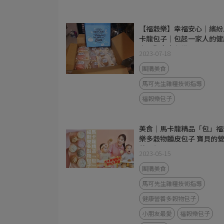
【福穀樂】幸福安心｜繽紛
卡龍包子｜包起一家人的健
｜暑期家中必備
2023-07-18
團購美食
馬可先生雜糧技術指導
福穀樂包子
美食｜馬卡龍精品「包」福
樂多穀物麵皮包子 寶貝的
養早餐
2023-05-15
團購美食
馬可先生雜糧技術指導
健康營養多穀物包子
小朋友最愛
福穀樂包子