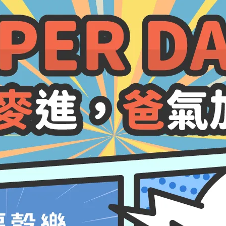
福穀樂包子
營養早餐
康
網購時代，一起買起來---
Q
【福穀樂幸福安心】繽紛馬卡
龍包子上線囉~｜網購包子推
2023-09-26
薦｜安心健康包子｜方便健康
早餐
團購美食
宅配美食
馬可先生雜糧技術指導
福穀樂包子
馬卡龍包子
營養早餐
包子點心
購
【網購包子推薦 福穀樂】自
懶
然繽紛五彩包子，全台最好吃
的包子 /中式早餐推薦 / 懶人
2023-09-20
健康早餐 / 方便健康早餐 / 上