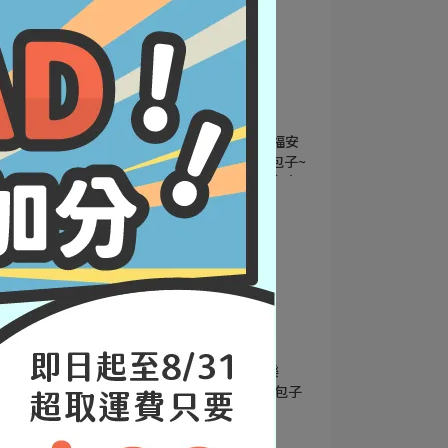
小朋友最愛
福穀樂包子
馬卡龍包子
包子點心
網購包子推薦 福穀樂-幸福安
心包子店~自然繽紛五彩包子~
好看好吃又營養~適合全家大
2023-09-26
小的健康點心!
團購美食
宅配美食
馬可先生雜糧技術指導
福穀樂包子
馬卡龍包子
包子點心
【網購包子推薦】 福穀樂
FUKURO / 全台最好吃的包子
/ 自然繽紛五彩包子
2023-09-17