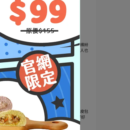
團購美食
宅配美食
馬可先生雜糧技術指導
福穀樂包子
馬卡龍包子
包子點心
【福穀樂】早上美食自然繽紛
五彩包子不僅孩子愛吃大人也
愛吃！
2023-08-07
團購美食
宅配美食
馬可先生雜糧技術指導
馬卡龍色彩繽紛多穀物麵皮包
『福穀樂包子』 自由選好好
配！天然好吃超方便。
2023-07-28