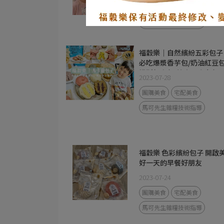
團購美食
宅配美食
馬可先生雜糧技術指導
福穀樂｜自然繽紛五彩包子
必吃爆漿香芋包/奶油紅豆包
奶酥起士包/熔岩巧克力包/
2023-07-28
然豬香蔥肉包/麻辣紅麴聰
包 鹹甜皆有 馬卡龍色彩繽
團購美食
宅配美食
多穀物麵皮 健康無負擔 冷
馬可先生雜糧技術指導
宅配服務
福穀樂 色彩繽紛包子 開啟
好一天的早餐好朋友
2023-07-24
團購美食
宅配美食
馬可先生雜糧技術指導