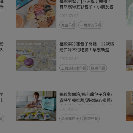
選
福穀樂包子 |冷凍包子開箱，
碌
自然繽紛五彩包子，小朋友省
常
時早餐推薦！
2025-05-02
兒童早餐
不用煮的早餐
紛
福穀樂冷凍包子開箱｜12款繽
入
紛口味不怕吃膩！早餐新選
都
擇，快速又安心
2025-04-30
上班族快速早餐
健康早餐
早
福穀樂開箱/馬卡龍包子分享/
卡
省時早餐推薦/消夜點心推薦/
大自然食材色彩繽紛的美味包
2025-04-30
子
餐
馬卡龍包子
健康早餐