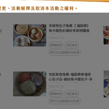
團購美食
宅配美食
馬可先生雜糧技術指導
多穀物包子推薦【 福穀樂】
/
馬卡龍色彩繽紛多穀物麵皮
自
雜糧馬卡龍包 全家大小都適
2023-07-27
肉
合的美味
紛
團購美食
宅配美食
凍
馬可先生雜糧技術指導
美
宅配美食推薦-福穀樂幸福安
心包子店-繽紛馬卡龍包子-多
穀物麵皮/五穀雜糧包/健康營
2023-07-21
養又美味
團購美食
宅配美食
馬可先生雜糧技術指導