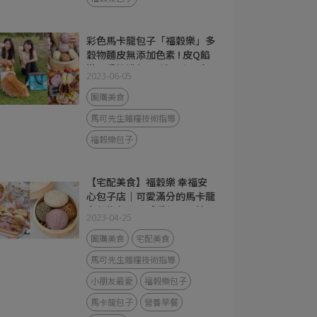
彩色馬卡龍包子「福穀樂」多
穀物麵皮無添加色素 ! 皮Q餡
滿、香醇濃郁 ! 7種口味一吃
2023-06-05
就愛上 !
團購美食
馬可先生雜糧技術指導
福穀樂包子
【宅配美食】福穀樂 幸福安
心包子店｜可愛滿分的馬卡龍
多穀物包子，感受每一口精品
2023-04-25
級的天然風味!
團購美食
宅配美食
馬可先生雜糧技術指導
小朋友最愛
福穀樂包子
馬卡龍包子
營養早餐