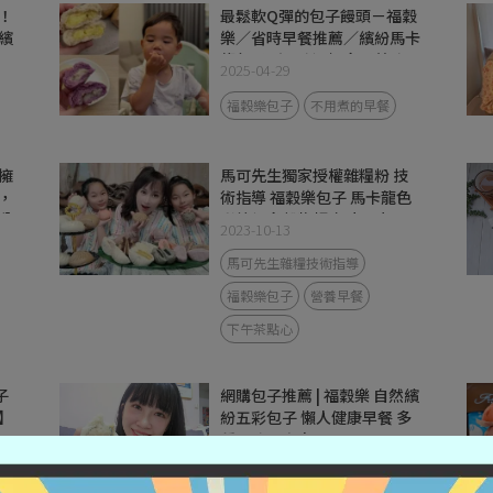
！
最鬆軟Q彈的包子饅頭－福穀
繽
樂／省時早餐推薦／繽紛馬卡
！
龍包子／口味選擇多又美味
2025-04-29
福穀樂包子
不用煮的早餐
擁
馬可先生獨家授權雜糧粉 技
，
術指導 福穀樂包子 馬卡龍色
分
彩繽紛多穀物麵皮 小朋友天
2023-10-13
然健康營養零食 下午茶 早餐
首選
馬可先生雜糧技術指導
福穀樂包子
營養早餐
下午茶點心
子
網購包子推薦 | 福穀樂 自然繽
】
紛五彩包子 懶人健康早餐 多
種口味一次享用
2023-10-03
馬可先生雜糧技術指導