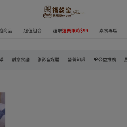
館商品
超值組合
超取
運費限時$99
素食專區
導
創意食譜
🎬影音媒體
營養知識
💝公益推廣