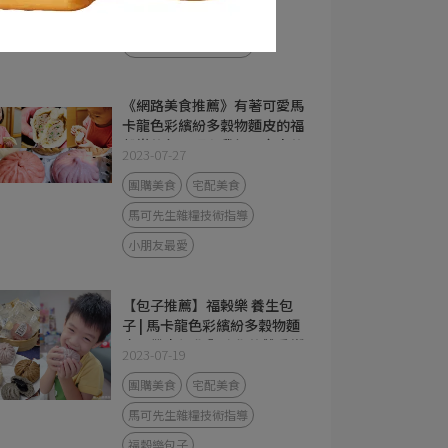
團購美食
宅配美食
馬可先生雜糧技術指導
《網路美食推薦》有著可愛馬
卡龍色彩繽紛多穀物麵皮的福
穀樂的包子照顧我們全家人的
2023-07-27
健康從早餐開始
團購美食
宅配美食
馬可先生雜糧技術指導
小朋友最愛
【包子推薦】福榖樂 養生包
子 | 馬卡龍色彩繽紛多穀物麵
皮，帶來視覺與味覺的雙重饗
2023-07-19
宴！
團購美食
宅配美食
馬可先生雜糧技術指導
福穀樂包子