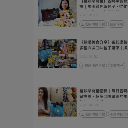
【福穀樂開箱】省時早餐新
擇｜馬卡龍色系包子，從忙
早晨到悠閒下午茶的美味日
2025-05-12
上班族快速早餐
健康早餐
《網購美食分享》福穀樂繽
多種冷凍口味包子饅頭｜揉
穀麥雜糧的美味，甜的鹹的
2025-05-02
有｜營養早餐、宵夜都超方
便！
上班族快速早餐
冷凍包子
福穀樂開箱體驗｜每日省時
餐推薦、超多口味繽紛的馬
龍包子一次滿足！
2025-04-30
上班族快速早餐
不用煮的早