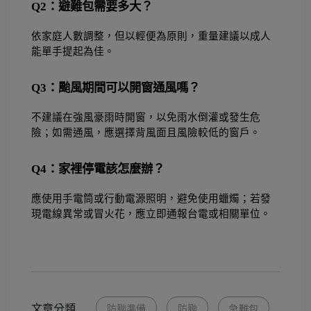
Q2：避難包需要多大？
依家庭人數調整，但以輕便為原則，重量建議以成人
能單手提起為佳。 
Q3：颱風期間可以開窗通風嗎？
不建議在強風豪雨時開窗，以免雨水倒灌或發生危
險；如需通風，應選擇背風面且風險較低的窗戶。 
Q4：家裡停電該怎麼辦？
應使用手電筒或行動電源照明，避免使用蠟燭；若發
現電線異常或冒火花，應立即通報台電或相關單位。 
文章分類
防颱準備
防颱
急難包