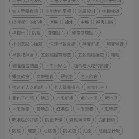
粽子可以微波嗎
冷凍粽子蒸多久
端午節包粽子材料
懶人早餐食譜
不用煮的早餐
消暑飲料
檸檬冰磚
喝檸檬汁的好處
消暑
補水
中暑
連假出遊
檸檬水
防曬
健康點心
兒童健康點心
小朋友點心推薦
快速早餐食譜
燕麥好處
燕麥營養
早餐吃燕麥
五穀雜糧有哪些
五穀雜糧麵包
雜糧
雜糧麵包熱量
下午茶點心
適合老人吃的食譜
銀髮飲食
高齡營養
銀髮族
老人飲食
適合老人吃的點心
老人營養補充
素食包子
素包子推薦
地瓜
地瓜好處
紫心地瓜
紫地瓜
地瓜熱量
黃地瓜
紅地瓜
地瓜營養
地瓜種類
吃地瓜的好處
防颱準備
避難包清單
防颱措施
防颱
地震
地震包
防災包
紅麴
紅麴是什麼