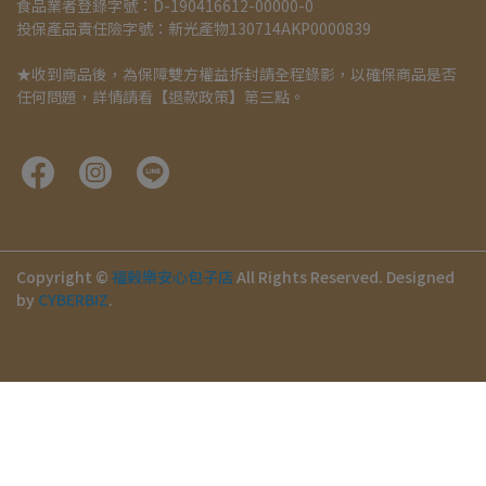
食品業者登錄字號：D-190416612-00000-0
投保產品責任險字號：新光產物130714AKP0000839
★收到商品後，為保障雙方權益拆封請全程錄影，以確保商品是否
任何問題，詳情請看
【
退款政策
】
第三點。
Copyright ©
福榖樂安心包子店
All Rights Reserved.
Designed
by
CYBERBIZ
.