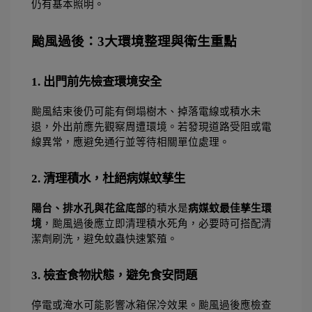
仍有基本照明。 
颱風過後：3大環境整理與衛生重點
1. 出門前先檢查環境安全
颱風結束後仍可能有倒塌樹木、掉落電線或積水未
退，外出前應先觀察周遭環境。若發現道路受阻或電
線異常，應避免通行並等待相關單位處理。 
2. 清理積水，杜絕病媒蚊孳生
陽台、排水孔與花盆底部
的積水是
病媒蚊最佳孳生環
境
，颱風過後應立即清理積水死角，必要時可搭配清
潔劑刷洗，避免蚊蟲快速繁殖。 
3. 檢查食物狀態，避免食安問題
停電或淹水可能影響冰箱保冷效果。颱風過後應檢查