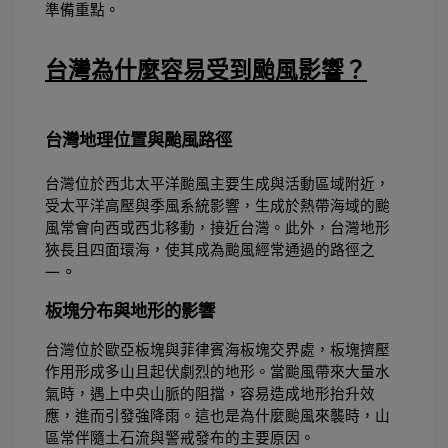
準備重點。 
台灣為什麼容易受到颱風影響？
台灣地理位置與颱風路徑
台灣位於西北太平洋颱風主要生成與活動區域附近，
受太平洋高壓與季風系統影響，生成於熱帶海域的颱
風常會向西或西北移動，接近台灣。此外，台灣地形
狹長且四面環海，使其成為颱風經常通過的路徑之
。
一
板塊分布與地形的影響
台灣位於歐亞板塊與菲律賓海板塊交界處，板塊擠壓
作用形成多山且起伏劇烈的地形。當颱風帶來大量水
氣時，遇上中央山脈的阻擋，容易造成地形抬升效
應，進而引發強降雨。這也是為什麼颱風來襲時，山
區常伴隨土石流與警戒發布的主要原因。 