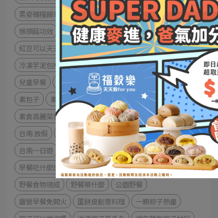
黑麥雜糧饅頭
健康水餃
猴頭菇鮮蔬雜糧水餃
猴頭菇功效
水餃怎麼煮
膳食纖維
紅豆
紅豆功效
紅豆可以天天吃嗎
紅豆是澱粉嗎
芋頭功效
冷凍芋泥包推薦
芋頭包子做法
芋頭包熱量
兒童早餐
早餐靈感
幼兒早餐
小學生快速早餐
素包子
素食菜包
健康早餐
高膳食纖維
素食高麗菜包
全中運
2025 運動賽事
全中運跆拳道
台南 放假
全中運 2025
台南旅遊
台南伴手禮推薦
台南一日遊
辦公室團購美食
包子推薦
早餐吃什麼比較健康
健康餐盒
風格野餐日
野餐食物現成
野餐帶什麼
公園野餐
露營早餐免開火
蛋餅皮創意料理
一顆粽子熱量