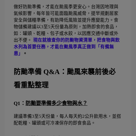
做好防颱準備，才能在颱風季更安心。台灣因地理與
氣候影響，每年皆可能面臨颱風威脅，提早規劃居家
安全與儲糧準備，有助降低風險並提升應變能力。食
物儲備建議以3至5天份量為原則，加熱即食的食品，
如：罐頭、乾糧、包子或水餃，以因應交通中斷或外
出不便。
 現在就檢查你的防颱物資清單，把食物與飲
水列為首要任務，才能在颱風季真正做到「有備無
患」
。
防颱準備 Q&A：颱風來襲前後必
看重點整理
Q1：
防颱要準備多少食物與水？
建議準備3至5天份量，每人每天約2公升飲用水，並搭
配乾糧、罐頭或可冷凍保存的即食食品。 