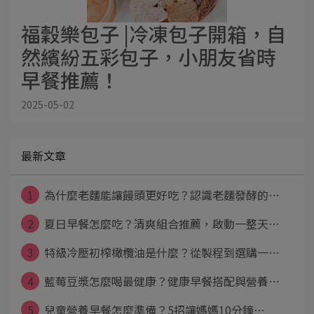
福穀樂包子 |冷凍包子開箱，自
然繽紛五彩包子，小朋友省時
早餐推薦！
2025-05-02
最新文章
1
為什麼老麵能讓饅頭更好吃？認識老麵發酵的⋯
2
夏日早餐怎麼吃？清爽組合推薦，啟動一整天⋯
3
特級冷壓初榨橄欖油是什麼？從製程到選購一⋯
4
藍莓豆漿怎麼喝最健康？健康早餐搭配與營養⋯
5
兒童營養早餐怎麼準備？5招讓媽媽10分鐘⋯