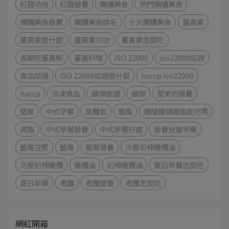
紅麴功效
紅麴營養
團購美食
熱門團購美食
團購美食推薦
團購美食排名
十大團購美食
薑黃素
薑黃素是什麼
薑黃素功效
薑黃素怎麼吃
長期吃薑黃粉
薑黃料理
ISO 22000
iso22000認證
食品認證
ISO 22000認證是什麼
haccp iso22000
haccp
冷凍食品
饅頭食譜
饅頭
堅果的營養
堅果
中式早餐
急難包
颱風
雜糧饅頭減脂能吃嗎
減脂
中式早餐營養
中式早餐好處
營養兒童早餐
藍莓豆漿
藍莓
藍莓營養
冷壓初榨橄欖油
冷壓初榨橄欖
橄欖油
初榨橄欖油
夏日早餐怎麼吃
夏日早餐
老麵
老麵營養
老麵怎麼吃
網紅開箱