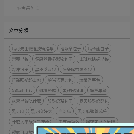
✨會員好康
文章分類
馬可先生雜糧技術指導
福穀樂包子
馬卡龍包子
營養早餐
健康營養多穀物包子
上班族快速早餐
冷凍包子
黑皮芝麻包
快樂豬香蔥肉包
普羅旺斯起士包
熔岩巧克力包
爆漿香芋包
奶酥起士包
雜糧饅頭
蛋餅皮料理
露營早餐
露營早餐吃什麼
珍珠奶茶包子
寒天珍珠奶酥包
黑芝麻
黑芝麻好處
白芝麻
黑芝麻營養成分
什麼人不能吃黑芝麻?
黑芝麻功效
饅頭可以微波嗎
饅頭可以放多久
饅頭熱量
大麥燕麥饅頭