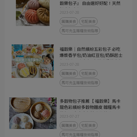
穀樂包子』 自由選好好配！天然
好吃超方便。
2023-07-28
團購美食
宅配美食
馬可先生雜糧技術指導
福穀樂｜自然繽紛五彩包子 必吃
爆漿香芋包/奶油紅豆包/奶酥起士
包/熔岩巧克力包/自然豬香蔥肉包/
2023-07-28
麻辣紅麴聰肉包 鹹甜皆有 馬卡龍
色彩繽紛多穀物麵皮 健康無負擔
團購美食
宅配美食
冷凍宅配服務
馬可先生雜糧技術指導
多穀物包子推薦【 福穀樂】馬卡
龍色彩繽紛多穀物麵皮 雜糧馬卡
龍包 全家大小都適合的美味
2023-07-27
團購美食
宅配美食
馬可先生雜糧技術指導