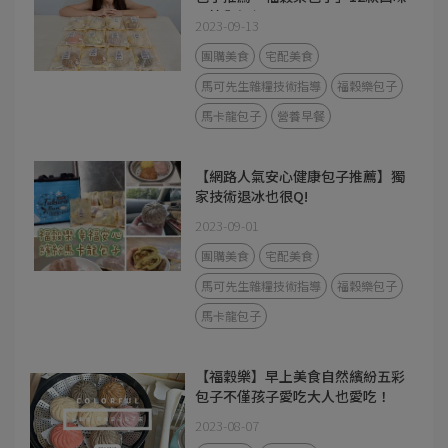
開箱與評價。
2023-09-13
團購美食
宅配美食
馬可先生雜糧技術指導
福穀樂包子
馬卡龍包子
營養早餐
【網路人氣安心健康包子推薦】獨
家技術退冰也很Q!
2023-09-01
團購美食
宅配美食
馬可先生雜糧技術指導
福穀樂包子
馬卡龍包子
【福穀樂】早上美食自然繽紛五彩
包子不僅孩子愛吃大人也愛吃！
2023-08-07