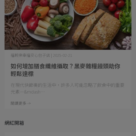
福榖樂幸福安心包子店 | 2025-02-21
如何增加膳食纖維攝取？黑麥雜糧饅頭助你
輕鬆達標
在現代快節奏的生活中，許多人可能忽略了飲食中的重要
元素—&mdash⋯
閱讀更多 ->
網紅開箱