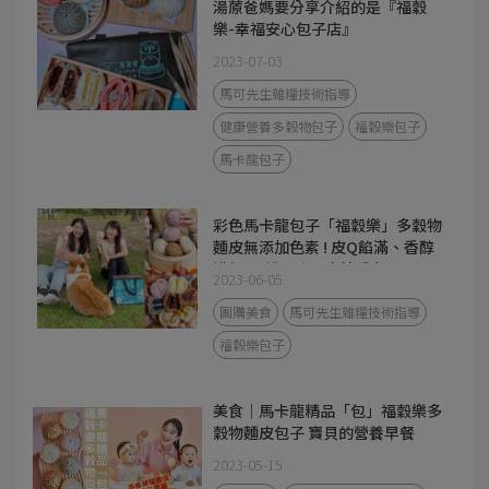
湯蒝爸媽要分享介紹的是『福穀
樂-幸福安心包子店』
2023-07-03
馬可先生雜糧技術指導
健康營養多穀物包子
福穀樂包子
馬卡龍包子
彩色馬卡龍包子「福穀樂」多穀物
麵皮無添加色素 ! 皮Q餡滿、香醇
濃郁 ! 7種口味一吃就愛上 !
2023-06-05
團購美食
馬可先生雜糧技術指導
福穀樂包子
美食｜馬卡龍精品「包」福穀樂多
穀物麵皮包子 寶貝的營養早餐
2023-05-15