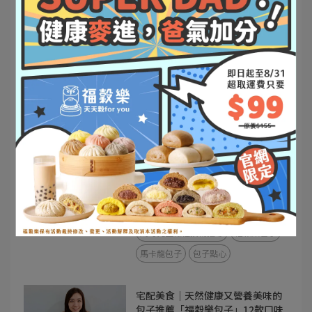
【網購包子推薦 福穀樂】自然繽
紛五彩包子，全台最好吃的包子 /
中式早餐推薦 / 懶人健康早餐 / 方
2023-09-20
便健康早餐 / 上班族快速早餐 推
薦。
團購美食
宅配美食
馬可先生雜糧技術指導
小朋友最愛
福穀樂包子
馬卡龍包子
【網購包子推薦】 福穀樂
FUKURO / 全台最好吃的包子 / 自
然繽紛五彩包子
2023-09-17
團購美食
宅配美食
馬可先生雜糧技術指導
福穀樂包子
馬卡龍包子
包子點心
宅配美食｜天然健康又營養美味的
包子推薦「福穀樂包子」12款口味