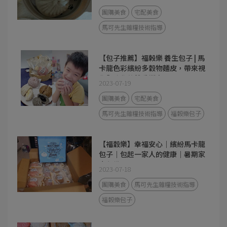
團購美食
宅配美食
馬可先生雜糧技術指導
【包子推薦】福榖樂 養生包子 | 馬
卡龍色彩繽紛多穀物麵皮，帶來視
覺與味覺的雙重饗宴！
2023-07-19
團購美食
宅配美食
馬可先生雜糧技術指導
福穀樂包子
【福穀樂】幸福安心｜繽紛馬卡龍
包子｜包起一家人的健康｜暑期家
中必備
2023-07-18
團購美食
馬可先生雜糧技術指導
福穀樂包子