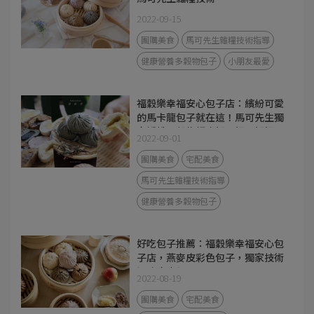
2022-09-15
團購美食
馬可先生雜糧技術指導
健康營養多穀物包子
小朋友最愛
福穀樂幸福安心包子店：繽紛可愛
的馬卡龍包子就在這！馬可先生獨
家授權，穀物麵皮好Ｑ好彈好好
2022-09-01
吃，內餡真材實料不甜膩，有營養
師把關的美味宅配包子～
團購美食
宅配美食
馬可先生雜糧技術指導
健康營養多穀物包子
好吃包子推薦：福穀樂幸福安心包
子店，燕麥皮彩色包子，獨家技術
退冰吃也很Q
2022-08-19
團購美食
宅配美食