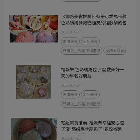
《網路美食推薦》有著可愛馬卡龍
色彩繽紛多穀物麵皮的福穀樂的包
子照顧我們全家人的健康從早餐開
2023-07-27
始
團購美食
宅配美食
馬可先生雜糧技術指導
小朋友最愛
福穀樂 色彩繽紛包子 開啟美好一
天的早餐好朋友
2023-07-24
團購美食
宅配美食
馬可先生雜糧技術指導
宅配美食推薦-福穀樂幸福安心包
子店-繽紛馬卡龍包子-多穀物麵
皮/五穀雜糧包/健康營養又美味
2023-07-21