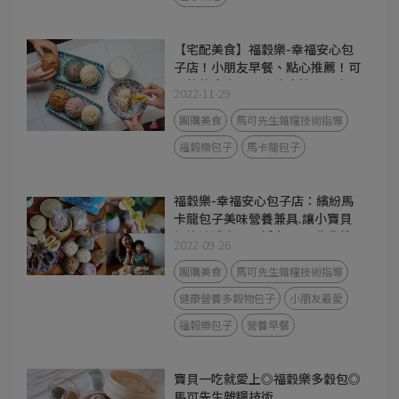
【宅配美食】福穀樂-幸福安心包
子店！小朋友早餐、點心推薦！可
以熱熱吃也可以冰冰吃簡單又方
2022-11-29
便！
團購美食
馬可先生雜糧技術指導
福穀樂包子
馬卡龍包子
福穀樂-幸福安心包子店：繽紛馬
卡龍包子美味營養兼具.讓小寶貝
們快速補充早晨活力/馬可先生推
2022-09-26
出全台宅配健康美食
團購美食
馬可先生雜糧技術指導
健康營養多穀物包子
小朋友最愛
福穀樂包子
營養早餐
寶貝一吃就愛上◎福穀樂多穀包◎
馬可先生雜糧技術