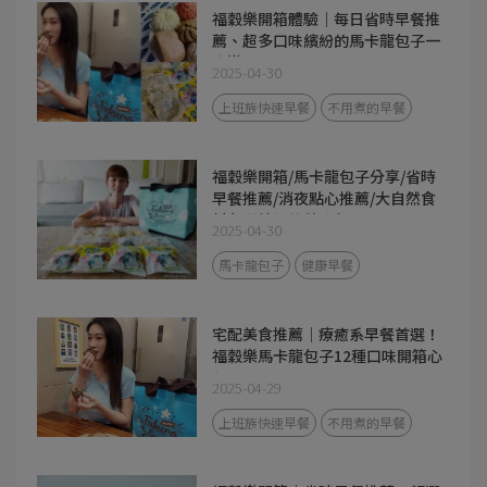
福穀樂開箱體驗｜每日省時早餐推
薦、超多口味繽紛的馬卡龍包子一
次滿足！
2025-04-30
上班族快速早餐
不用煮的早餐
福穀樂開箱/馬卡龍包子分享/省時
早餐推薦/消夜點心推薦/大自然食
材色彩繽紛的美味包子
2025-04-30
馬卡龍包子
健康早餐
宅配美食推薦｜療癒系早餐首選！
福穀樂馬卡龍包子12種口味開箱心
得
2025-04-29
上班族快速早餐
不用煮的早餐