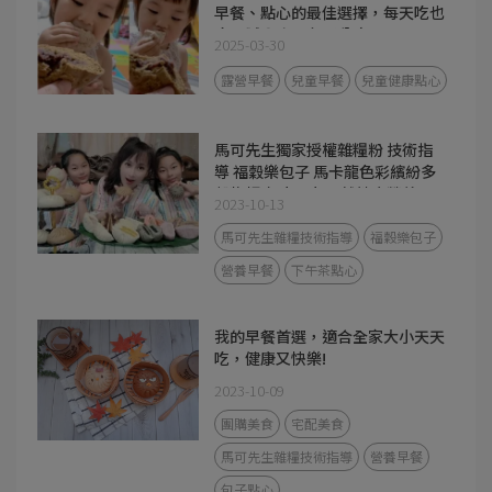
早餐、點心的最佳選擇，每天吃也
吃不膩😋宅配包子分享
2025-03-30
露營早餐
兒童早餐
兒童健康點心
馬可先生獨家授權雜糧粉 技術指
導 福穀樂包子 馬卡龍色彩繽紛多
穀物麵皮 小朋友天然健康營養零
2023-10-13
食 下午茶 早餐 首選
馬可先生雜糧技術指導
福穀樂包子
營養早餐
下午茶點心
我的早餐首選，適合全家大小天天
吃，健康又快樂!
2023-10-09
團購美食
宅配美食
馬可先生雜糧技術指導
營養早餐
包子點心