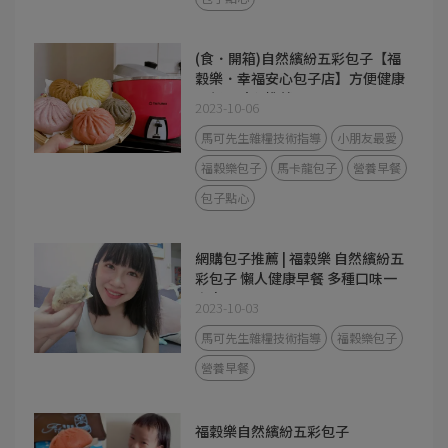
(食．開箱)自然繽紛五彩包子【福
穀樂．幸福安心包子店】方便健康
早餐、點心推薦
2023-10-06
馬可先生雜糧技術指導
小朋友最愛
福穀樂包子
馬卡龍包子
營養早餐
包子點心
網購包子推薦 | 福穀樂 自然繽紛五
彩包子 懶人健康早餐 多種口味一
次享用
2023-10-03
馬可先生雜糧技術指導
福穀樂包子
營養早餐
福穀樂自然繽紛五彩包子