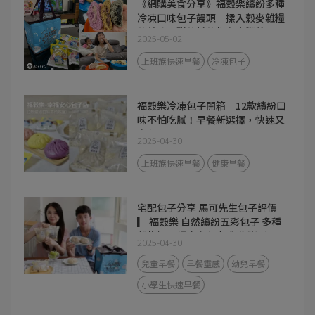
《網購美食分享》福穀樂繽紛多種
冷凍口味包子饅頭｜揉入穀麥雜糧
的美味，甜的鹹的都有｜營養早
2025-05-02
餐、宵夜都超方便！
上班族快速早餐
冷凍包子
福穀樂冷凍包子開箱｜12款繽紛口
味不怕吃膩！早餐新選擇，快速又
安心
2025-04-30
上班族快速早餐
健康早餐
宅配包子分享 馬可先生包子評價
▎ 福穀樂 自然繽紛五彩包子 多種
穀物揉入麵皮 無添加化學膨鬆
2025-04-30
劑、發粉、人工色素， 真心推薦
給想吃得安心又想滿足味蕾的你！
兒童早餐
早餐靈感
幼兒早餐
小學生快速早餐