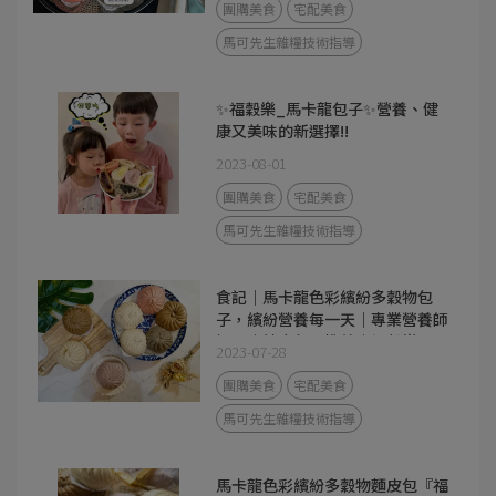
團購美食
宅配美食
馬可先生雜糧技術指導
✨福穀樂_馬卡龍包子✨營養、健
康又美味的新選擇!!
2023-08-01
團購美食
宅配美食
馬可先生雜糧技術指導
食記｜馬卡龍色彩繽紛多穀物包
子，繽紛營養每一天｜專業營養師
把關｜健康包子推薦｜福穀樂
2023-07-28
FUKURO
團購美食
宅配美食
馬可先生雜糧技術指導
馬卡龍色彩繽紛多穀物麵皮包『福