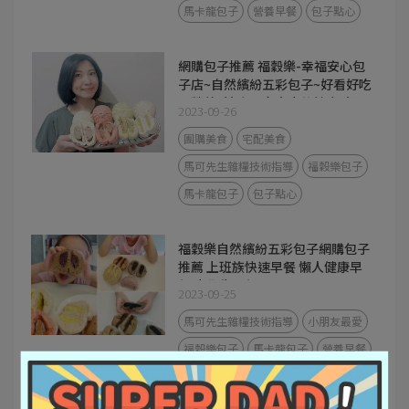
馬卡龍包子
營養早餐
包子點心
網購包子推薦 福穀樂-幸福安心包
子店~自然繽紛五彩包子~好看好吃
又營養~適合全家大小的健康點心!
2023-09-26
團購美食
宅配美食
馬可先生雜糧技術指導
福穀樂包子
馬卡龍包子
包子點心
福穀樂自然繽紛五彩包子網購包子
推薦 上班族快速早餐 懶人健康早
餐 小學生早餐
2023-09-25
馬可先生雜糧技術指導
小朋友最愛
福穀樂包子
馬卡龍包子
營養早餐
包子點心