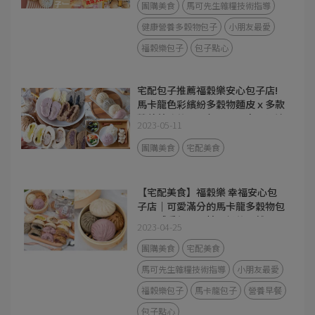
團購美食
馬可先生雜糧技術指導
健康營養多穀物包子
小朋友最愛
福穀樂包子
包子點心
宅配包子推薦福穀樂安心包子店!
馬卡龍色彩繽紛多穀物麵皮ｘ多款
營養美味的可口包子，原來可以這
2023-05-11
樣吃包子套餐？！
團購美食
宅配美食
【宅配美食】福穀樂 幸福安心包
子店｜可愛滿分的馬卡龍多穀物包
子，感受每一口精品級的天然風
2023-04-25
味!
團購美食
宅配美食
馬可先生雜糧技術指導
小朋友最愛
福穀樂包子
馬卡龍包子
營養早餐
包子點心