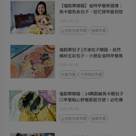
【福穀樂開箱】省時早餐新選擇｜
馬卡龍色系包子，從忙碌早晨到悠
閒下午茶的美味日常
2025-05-12
上班族快速早餐
健康早餐
福穀樂包子 |冷凍包子開箱，自然
繽紛五彩包子，小朋友省時早餐推
薦！
2025-05-02
兒童早餐
不用煮的早餐
福穀樂開箱｜24顆甜鹹馬卡龍包子
💥早餐點心野餐都超方便！必吃爆
漿香芋＆快樂豬蔥肉🥰
2025-05-02
上班族快速早餐
健康早餐