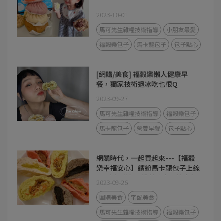
2023-10-01
馬可先生雜糧技術指導
小朋友最愛
福穀樂包子
馬卡龍包子
包子點心
[網購/美食] 福穀樂懶人健康早
餐，獨家技術退冰吃也很Q
2023-09-27
馬可先生雜糧技術指導
福穀樂包子
馬卡龍包子
營養早餐
包子點心
網購時代，一起買起來---【福穀
樂幸福安心】繽紛馬卡龍包子上線
囉~｜網購包子推薦｜安心健康包
2023-09-26
子｜方便健康早餐
團購美食
宅配美食
馬可先生雜糧技術指導
福穀樂包子