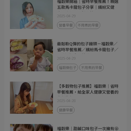
福穀樂開箱｜省時早餐推薦！親選
五款馬卡龍包子分享｜繽紛又健
康，喚醒早晨好心情！
2025-04-29
營養早餐
不用煮的早餐
最鬆軟Q彈的包子饅頭－福穀樂／
省時早餐推薦／繽紛馬卡龍包子／
口味選擇多又美味
2025-04-29
福穀樂包子
不用煮的早餐
【多穀物包子推薦】福穀樂｜省時
早餐推薦，給全家人健康又營養的
多穀物包子！
2025-04-28
健康早餐
福穀樂｜甜鹹口味包子一次擁有🤩