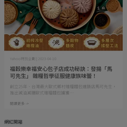
Yahoo特別企劃 | 2023-04-10
福穀樂幸福安心包子店成功秘訣：發揚「馬
可先生」 雜糧哲學征服健康族味蕾！
創立25年、台灣最大歐式鄉村雜糧麵包連鎖店馬可先生，
推出減油減糖歐式雜糧麵包擄獲⋯
閱讀更多 ->
網紅開箱