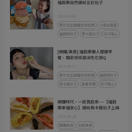
福穀樂自然繽紛五彩包子
2023-10-01
馬可先生雜糧技術指導
小朋友最愛
福穀樂包子
馬卡龍包子
包子點心
[網購/美食] 福穀樂懶人健康早
餐，獨家技術退冰吃也很Q
2023-09-27
馬可先生雜糧技術指導
福穀樂包子
馬卡龍包子
營養早餐
包子點心
網購時代，一起買起來---【福穀
樂幸福安心】繽紛馬卡龍包子上線
囉~｜網購包子推薦｜安心健康包
2023-09-26
子｜方便健康早餐
團購美食
宅配美食