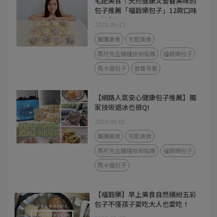
宅配美食｜天然健康又營養美味的
包子推薦「福穀樂包子」12款口味
開箱與評價。
2023-09-13
團購美食
宅配美食
馬可先生雜糧技術指導
福穀樂包子
馬卡龍包子
營養早餐
【網路人氣安心健康包子推薦】獨
家技術退冰也很Q!
2023-09-01
團購美食
宅配美食
馬可先生雜糧技術指導
福穀樂包子
馬卡龍包子
【福穀樂】早上美食自然繽紛五彩
包子不僅孩子愛吃大人也愛吃！