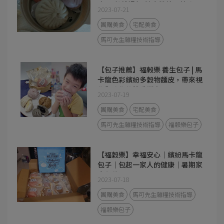
皮/五穀雜糧包/健康營養又美味
2023-07-21
團購美食
宅配美食
馬可先生雜糧技術指導
【包子推薦】福榖樂 養生包子 | 馬
卡龍色彩繽紛多穀物麵皮，帶來視
覺與味覺的雙重饗宴！
2023-07-19
團購美食
宅配美食
馬可先生雜糧技術指導
福穀樂包子
【福穀樂】幸福安心｜繽紛馬卡龍
包子｜包起一家人的健康｜暑期家
中必備
2023-07-18
團購美食
馬可先生雜糧技術指導
福穀樂包子