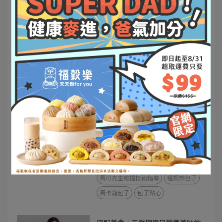
【網購包子推薦 福穀樂】自然繽
紛五彩包子，全台最好吃的包子 /
中式早餐推薦 / 懶人健康早餐 / 方
2023-09-20
便健康早餐 / 上班族快速早餐 推
薦。
團購美食
宅配美食
馬可先生雜糧技術指導
小朋友最愛
福穀樂包子
馬卡龍包子
【網購包子推薦】 福穀樂
FUKURO / 全台最好吃的包子 / 自
然繽紛五彩包子
2023-09-17
團購美食
宅配美食
馬可先生雜糧技術指導
福穀樂包子
馬卡龍包子
包子點心