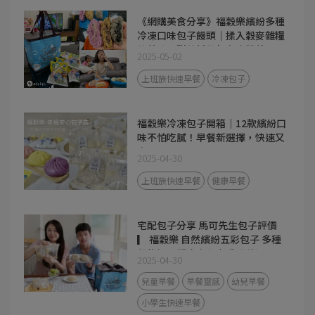
《網購美食分享》福穀樂繽紛多種
冷凍口味包子饅頭｜揉入穀麥雜糧
的美味，甜的鹹的都有｜營養早
2025-05-02
餐、宵夜都超方便！
上班族快速早餐
冷凍包子
福穀樂冷凍包子開箱｜12款繽紛口
味不怕吃膩！早餐新選擇，快速又
安心
2025-04-30
上班族快速早餐
健康早餐
宅配包子分享 馬可先生包子評價
▎ 福穀樂 自然繽紛五彩包子 多種
穀物揉入麵皮 無添加化學膨鬆
2025-04-30
劑、發粉、人工色素， 真心推薦
給想吃得安心又想滿足味蕾的你！
兒童早餐
早餐靈感
幼兒早餐
小學生快速早餐