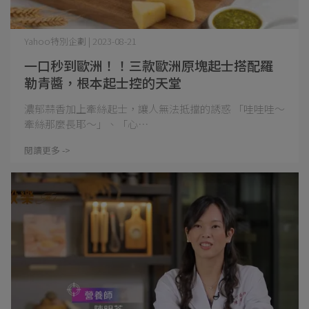
Yahoo特別企劃 | 2023-08-21
一口秒到歐洲！！三款歐洲原塊起士搭配羅
勒青醬，根本起士控的天堂
濃郁蒜香加上牽絲起士，讓人無法抵擋的誘惑 「哇哇哇～
牽絲那麼長耶～」、「心⋯
閱讀更多 ->