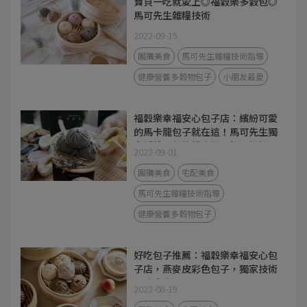
寶貝一吃就愛上◎福穀樂多穀包◎
馬可先生雜糧技術
2022-09-15
團購美食
馬可先生雜糧技術指導
健康營養多穀物包子
小朋友最愛
福穀樂幸福安心包子店：繽紛可愛
的馬卡龍包子就在這！馬可先生獨
家授權，穀物麵皮好Ｑ好彈好好
2022-09-01
吃，內餡真材實料不甜膩，有營養
師把關的美味宅配包子～
團購美食
宅配美食
馬可先生雜糧技術指導
健康營養多穀物包子
好吃包子推薦：福穀樂幸福安心包
子店，燕麥皮彩色包子，獨家技術
退冰吃也很Q
2022-08-19