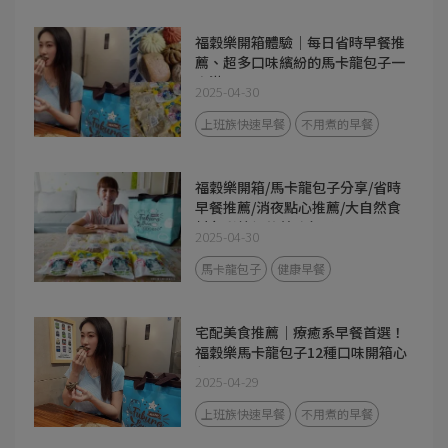
福穀樂開箱體驗｜每日省時早餐推
薦、超多口味繽紛的馬卡龍包子一
次滿足！
2025-04-30
上班族快速早餐
不用煮的早餐
福穀樂開箱/馬卡龍包子分享/省時
早餐推薦/消夜點心推薦/大自然食
材色彩繽紛的美味包子
2025-04-30
馬卡龍包子
健康早餐
宅配美食推薦｜療癒系早餐首選！
福穀樂馬卡龍包子12種口味開箱心
得
2025-04-29
上班族快速早餐
不用煮的早餐