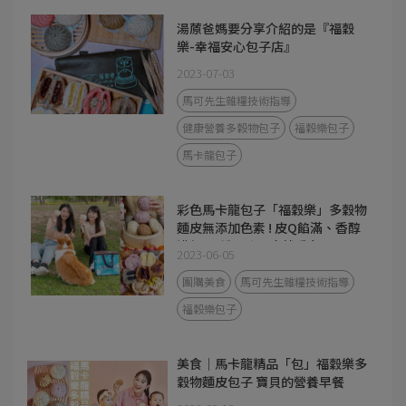
湯蒝爸媽要分享介紹的是『福穀
樂-幸福安心包子店』
2023-07-03
馬可先生雜糧技術指導
健康營養多穀物包子
福穀樂包子
馬卡龍包子
彩色馬卡龍包子「福穀樂」多穀物
麵皮無添加色素 ! 皮Q餡滿、香醇
濃郁 ! 7種口味一吃就愛上 !
2023-06-05
團購美食
馬可先生雜糧技術指導
福穀樂包子
美食｜馬卡龍精品「包」福穀樂多
穀物麵皮包子 寶貝的營養早餐