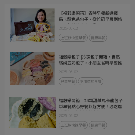
【福穀樂開箱】省時早餐新選擇｜
馬卡龍色系包子，從忙碌早晨到悠
閒下午茶的美味日常
2025-05-12
上班族快速早餐
健康早餐
福穀樂包子 |冷凍包子開箱，自然
繽紛五彩包子，小朋友省時早餐推
薦！
2025-05-02
兒童早餐
不用煮的早餐
福穀樂開箱｜24顆甜鹹馬卡龍包子
💥早餐點心野餐都超方便！必吃爆
漿香芋＆快樂豬蔥肉🥰
2025-05-02
上班族快速早餐
健康早餐