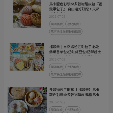
馬卡龍色彩繽紛多穀物麵皮包『福
穀樂包子』 自由選好好配！天然
好吃超方便。
2023-07-28
團購美食
宅配美食
馬可先生雜糧技術指導
福穀樂｜自然繽紛五彩包子 必吃
爆漿香芋包/奶油紅豆包/奶酥起士
包/熔岩巧克力包/自然豬香蔥肉包/
2023-07-28
麻辣紅麴聰肉包 鹹甜皆有 馬卡龍
色彩繽紛多穀物麵皮 健康無負擔
團購美食
宅配美食
冷凍宅配服務
馬可先生雜糧技術指導
多穀物包子推薦【 福穀樂】馬卡
龍色彩繽紛多穀物麵皮 雜糧馬卡
龍包 全家大小都適合的美味
2023-07-27
團購美食
宅配美食