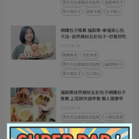
馬可先生雜糧技術指導
福穀樂包子
馬卡龍包子
營養早餐
包子點心
網購包子推薦 福穀樂-幸福安心包
子店~自然繽紛五彩包子~好看好吃
又營養~適合全家大小的健康點心!
2023-09-26
團購美食
宅配美食
馬可先生雜糧技術指導
福穀樂包子
馬卡龍包子
包子點心
福穀樂自然繽紛五彩包子網購包子
推薦 上班族快速早餐 懶人健康早
餐 小學生早餐
2023-09-25
馬可先生雜糧技術指導
小朋友最愛
福穀樂包子
馬卡龍包子
營養早餐
包子點心