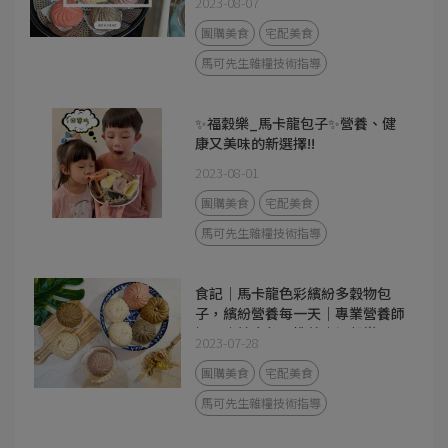
2023-08-07
團購美食
宅配美食
馬可先生雜糧技術指導
✨福穀樂_馬卡龍包子✨營養、健
康又美味的新選擇!!
2023-08-01
團購美食
宅配美食
馬可先生雜糧技術指導
食記｜馬卡龍色彩繽紛多穀物包
子，繽紛營養每一天｜專業營養師
把關｜健康包子推薦｜福穀樂
2023-07-28
FUKURO
團購美食
宅配美食
馬可先生雜糧技術指導