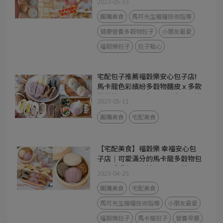
2023-05-15
團購美食
馬可先生雜糧技術指導
健康營養多穀物包子
小朋友最愛
福穀樂包子
包子點心
宅配包子推薦福穀樂安心包子店!
馬卡龍色彩繽紛多穀物麵皮ｘ多款
營養美味的可口包子，原來可以這
2023-05-11
樣吃包子套餐？！
團購美食
宅配美食
【宅配美食】福穀樂 幸福安心包
子店｜可愛滿分的馬卡龍多穀物包
子，感受每一口精品級的天然風
2023-04-25
味!
團購美食
宅配美食
馬可先生雜糧技術指導
小朋友最愛
福穀樂包子
馬卡龍包子
營養早餐