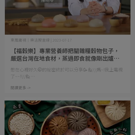
東風衛視｜樂活搜查線 | 2023-07-17
【福穀樂】專業營養師把關雜糧穀物包子，
嚴選台灣在地食材，蒸過即食就像剛出爐！
還在等什麼？！快來嚐鮮吧！
憋在心裡好久🤭的祕密終於可以分享🥳 🙋\\媽~!我上電視
了~~!!//🙋⋯
閱讀更多 ->