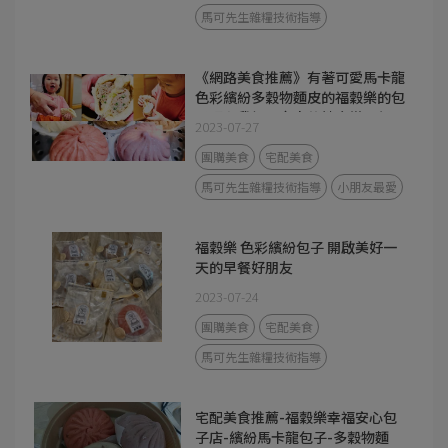
馬可先生雜糧技術指導
《網路美食推薦》有著可愛馬卡龍
色彩繽紛多穀物麵皮的福穀樂的包
子照顧我們全家人的健康從早餐開
2023-07-27
始
團購美食
宅配美食
馬可先生雜糧技術指導
小朋友最愛
福穀樂 色彩繽紛包子 開啟美好一
天的早餐好朋友
2023-07-24
團購美食
宅配美食
馬可先生雜糧技術指導
宅配美食推薦-福穀樂幸福安心包
子店-繽紛馬卡龍包子-多穀物麵