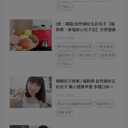
包子點心
(食．開箱)自然繽紛五彩包子【福
穀樂．幸福安心包子店】方便健康
早餐、點心推薦
2023-10-06
馬可先生雜糧技術指導
小朋友最愛
福穀樂包子
馬卡龍包子
營養早餐
包子點心
網購包子推薦 | 福穀樂 自然繽紛五
彩包子 懶人健康早餐 多種口味一
次享用
2023-10-03
馬可先生雜糧技術指導
福穀樂包子
營養早餐