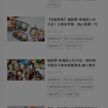
包子點心
【宅配美食】福穀樂-幸福安心包
子店！小朋友早餐、點心推薦！可
以熱熱吃也可以冰冰吃簡單又方
2022-11-29
便！
團購美食
馬可先生雜糧技術指導
福穀樂包子
馬卡龍包子
福穀樂-幸福安心包子店：繽紛馬
卡龍包子美味營養兼具.讓小寶貝
們快速補充早晨活力/馬可先生推
2022-09-26
出全台宅配健康美食
團購美食
馬可先生雜糧技術指導
健康營養多穀物包子
小朋友最愛
福穀樂包子
營養早餐