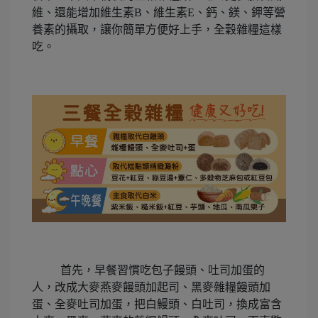
維、還能增加維生素
B
、維生素
E
、鈣、鎂、鉀等營
養素的攝取，讓你簡單方便好上手，全穀雜糧這樣
吃。
首先，早餐習慣吃包子饅頭、吐司加蛋的
人，改成大麥燕麥饅頭加起司、黑麥雜糧饅頭加
蛋、全麥吐司加蛋，把白鰻頭、白吐司，換成富含