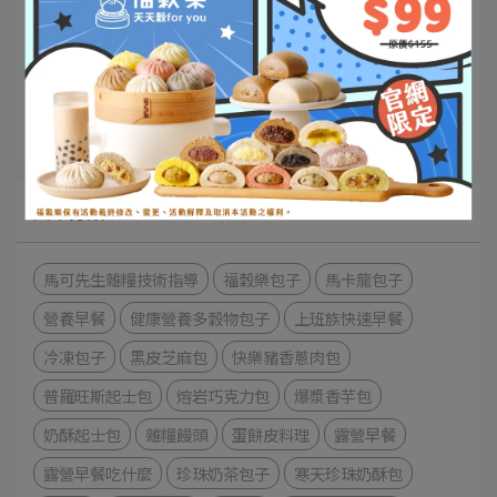
💝公益推廣
展覽活動
✨會員好康
文章分類
馬可先生雜糧技術指導
福穀樂包子
馬卡龍包子
營養早餐
健康營養多穀物包子
上班族快速早餐
冷凍包子
黑皮芝麻包
快樂豬香蔥肉包
普羅旺斯起士包
熔岩巧克力包
爆漿香芋包
奶酥起士包
雜糧饅頭
蛋餅皮料理
露營早餐
露營早餐吃什麼
珍珠奶茶包子
寒天珍珠奶酥包