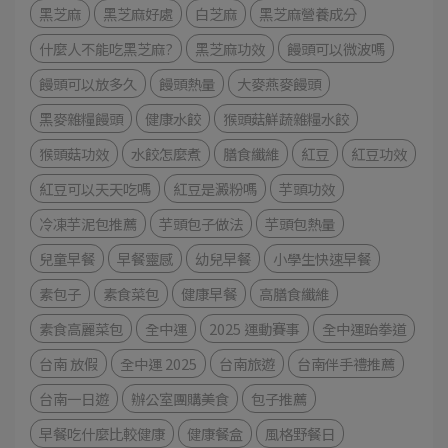
黑芝麻
黑芝麻好處
白芝麻
黑芝麻營養成分
什麼人不能吃黑芝麻?
黑芝麻功效
饅頭可以微波嗎
饅頭可以放多久
饅頭熱量
大麥燕麥饅頭
黑麥雜糧饅頭
健康水餃
猴頭菇鮮蔬雜糧水餃
猴頭菇功效
水餃怎麼煮
膳食纖維
紅豆
紅豆功效
紅豆可以天天吃嗎
紅豆是澱粉嗎
芋頭功效
冷凍芋泥包推薦
芋頭包子做法
芋頭包熱量
兒童早餐
早餐靈感
幼兒早餐
小學生快速早餐
素包子
素食菜包
健康早餐
高膳食纖維
素食高麗菜包
全中運
2025 運動賽事
全中運跆拳道
台南 放假
全中運 2025
台南旅遊
台南伴手禮推薦
台南一日遊
辦公室團購美食
包子推薦
早餐吃什麼比較健康
健康餐盒
風格野餐日