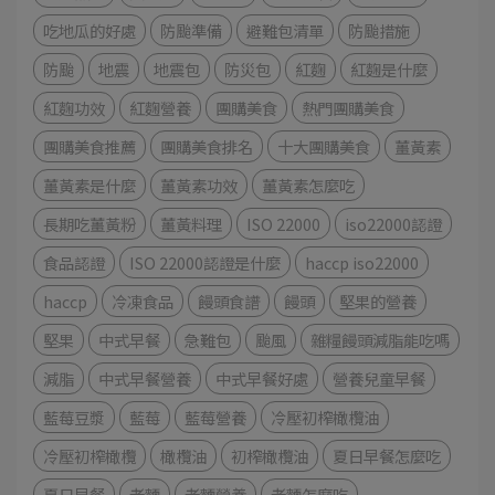
吃地瓜的好處
防颱準備
避難包清單
防颱措施
防颱
地震
地震包
防災包
紅麴
紅麴是什麼
紅麴功效
紅麴營養
團購美食
熱門團購美食
團購美食推薦
團購美食排名
十大團購美食
薑黃素
薑黃素是什麼
薑黃素功效
薑黃素怎麼吃
長期吃薑黃粉
薑黃料理
ISO 22000
iso22000認證
食品認證
ISO 22000認證是什麼
haccp iso22000
haccp
冷凍食品
饅頭食譜
饅頭
堅果的營養
堅果
中式早餐
急難包
颱風
雜糧饅頭減脂能吃嗎
減脂
中式早餐營養
中式早餐好處
營養兒童早餐
藍莓豆漿
藍莓
藍莓營養
冷壓初榨橄欖油
冷壓初榨橄欖
橄欖油
初榨橄欖油
夏日早餐怎麼吃
夏日早餐
老麵
老麵營養
老麵怎麼吃