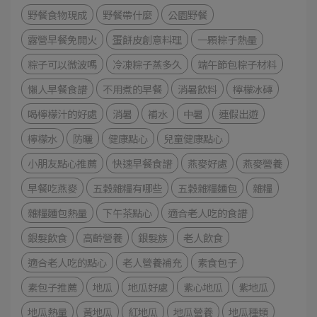
野餐食物現成
野餐帶什麼
公園野餐
露營早餐免開火
蛋餅皮創意料理
一顆粽子熱量
粽子可以微波嗎
冷凍粽子蒸多久
端午節包粽子材料
懶人早餐食譜
不用煮的早餐
消暑飲料
檸檬冰磚
喝檸檬汁的好處
消暑
補水
中暑
連假出遊
檸檬水
防曬
健康點心
兒童健康點心
小朋友點心推薦
快速早餐食譜
燕麥好處
燕麥營養
早餐吃燕麥
五穀雜糧有哪些
五穀雜糧麵包
雜糧
雜糧麵包熱量
下午茶點心
適合老人吃的食譜
銀髮飲食
高齡營養
銀髮族
老人飲食
適合老人吃的點心
老人營養補充
素食包子
素包子推薦
地瓜
地瓜好處
紫心地瓜
紫地瓜
地瓜熱量
黃地瓜
紅地瓜
地瓜營養
地瓜種類