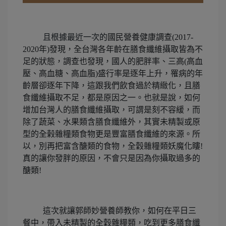
且根據最近一次的
國民營養健康調查(2017-
2020年)發現，全台灣各年齡在膳食纖維攝取皆為不
足的狀態，調查也發現，國人的肥胖率、三高(高血
壓、高血糖、高血脂)盛行率是逐年上升，罹病的年
齡層卻逐年下降，這跟我們飲食過於精緻化，且膳
食纖維攝取不足，都是原因之一。也就是說，如何
增加台灣人的膳食纖維攝取，可謂是刻不容緩，而
除了蔬菜、水果類含膳食纖維外，其實未精製或原
型的全榖雜糧類食物更是豐富膳食纖維的來源。所
以，別再把富含醣類的食物，全穀雜糧類妖魔化瞜!
真的讓你發胖的原因，不會只是因為你攝取過多的
醣類!
這次就讓郭師妙營養師教你，如何在平日三
餐中，帶入未精製的全穀雜糧類，吃到更多膳食纖