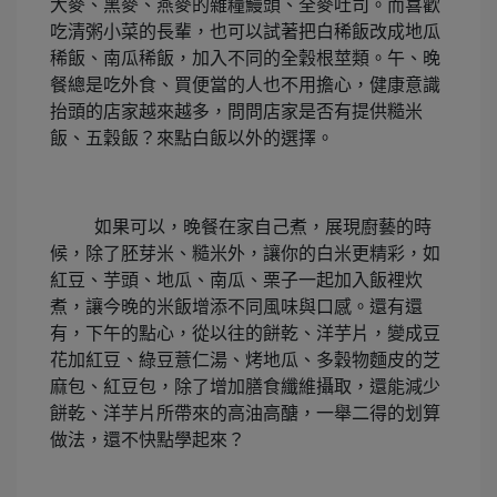
大麥、黑麥、燕麥的雜糧鰻頭、全麥吐司。而喜歡
吃清粥小菜的長輩，也可以試著把白稀飯改成地瓜
稀飯、南瓜稀飯，加入不同的全穀根莖類。午、晚
餐總是吃外食、買便當的人也不用擔心，健康意識
抬頭的店家越來越多，問問店家是否有提供糙米
飯、五穀飯？來點白飯以外的選擇。
如果可以，晚餐在家自己煮，展現廚藝的時
候，除了胚芽米、糙米外，讓你的白米更精彩，如
紅豆、芋頭、地瓜、南瓜、栗子一起加入飯裡炊
煮，讓今晚的米飯增添不同風味與口感。還有還
有，下午的點心，從以往的餅乾、洋芋片，變成豆
花加紅豆、綠豆薏仁湯、烤地瓜、多穀物麵皮的芝
麻包、紅豆包，除了增加膳食纖維攝取，還能減少
餅乾、洋芋片所帶來的高油高醣，一舉二得的划算
做法，還不快點學起來？