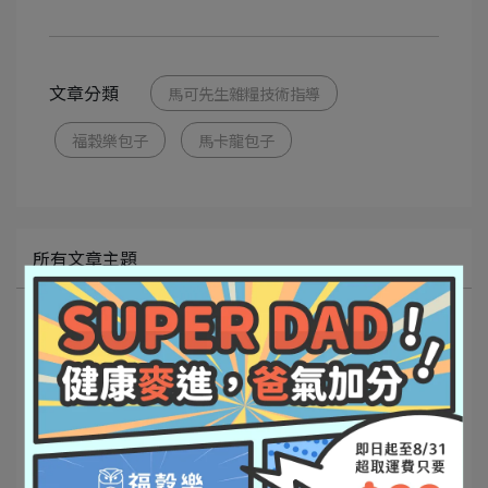
文章分類
馬可先生雜糧技術指導
福穀樂包子
馬卡龍包子
所有文章主題
網紅開箱
📰媒體報導
創意食譜
🎬影音媒體
營養知識