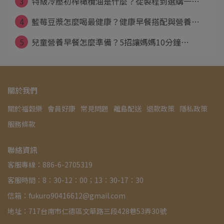
3
特級冷壓初榨橄欖油是什麼？從製程到選購一⋯
4
藍莓豆漿怎麼喝最健康？健康早餐搭配與營養⋯
5
兒童營養早餐怎麼準備？5招讓媽媽10分鐘⋯
關於我們
關於福穀樂
會員好康
常見問題
離島配送
退款政策
隱私政策
服務條款
聯絡資訊
客服專線：886-6-2705319
客服時間：8：30-12：00；13：30-17：30
信箱：fukuro90416612@gmail.com
地址：717台南市仁德區文華路三段428巷53弄30號